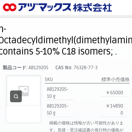
メニュー
ホーム
n-
お気に入り
Octadecyldimethyl(dimethylamin
カート
contains 5-10% C18 isomers; .
マイアカウント
主要取扱ブランド
製品コード:
AB129205
CAS No:
76328-77-3
代理店一覧
SKU
標準小売価格
支払い
AB129205-
￥65000
製品検索
10 g
AB129205-
￥14890
見積発行
50 g
0
掲載の価格は情報が古い可能性がありま
す。見積・受注確認書の発行時の価格が