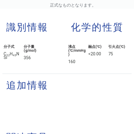
正式なものとなります。
識別情報
化学的性質
分子式
分子量
沸点
融点(℃)
引火点(℃)
(g/mol)
(℃/mmHg
C
H
N
<20.00
75
)
2
2
4
9
Si
356
160
追加情報