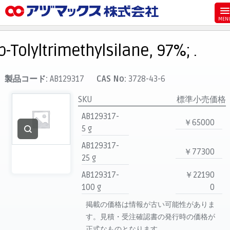
メニュー
ホーム
p-Tolyltrimethylsilane, 97%; .
お気に入り
カート
製品コード:
AB129317
CAS No:
3728-43-6
マイアカウント
SKU
標準小売価格
主要取扱ブランド
AB129317-
￥65000
5 g
代理店一覧
AB129317-
支払い
￥77300
25 g
製品検索
AB129317-
￥22190
見積発行
100 g
0
掲載の価格は情報が古い可能性がありま
す。見積・受注確認書の発行時の価格が
正式なものとなります。