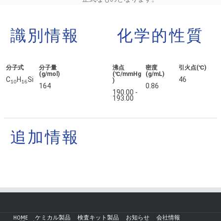
識別情報
化学的性質
分子式
分子量
沸点
密度
引火点(℃)
(g/mol)
(℃/mmHg
(g/mL)
C
H
Si
46
)
1
0
1
6
164
0.86
190.00 -
193.00
追加情報
HOME
ケミカル製品
検査キット製品
お知らせ
会社情報