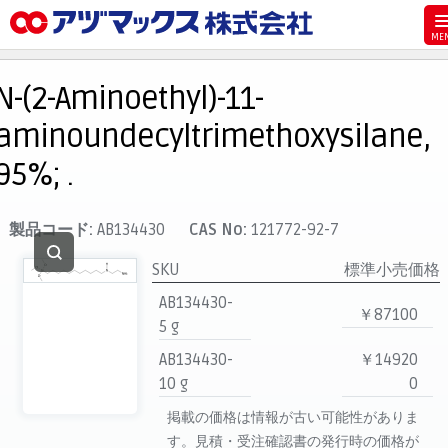
メニュー
ホーム
N-(2-Aminoethyl)-11-
お気に入り
aminoundecyltrimethoxysilane,
カート
95%; .
マイアカウント
主要取扱ブランド
製品コード:
AB134430
CAS No:
121772-92-7
代理店一覧
SKU
標準小売価格
支払い
AB134430-
￥87100
製品検索
5 g
AB134430-
￥14920
見積発行
10 g
0
掲載の価格は情報が古い可能性がありま
す。見積・受注確認書の発行時の価格が