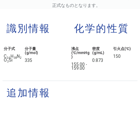
正式なものとなります。
識別情報
化学的性質
分子式
分子量
沸点
密度
引火点(℃)
(g/mol)
(℃/mmHg
(g/mL)
C
H
N
150
)
1
6
3
8
2
O
Si
335
0.873
3
155.00 -
159.00
追加情報