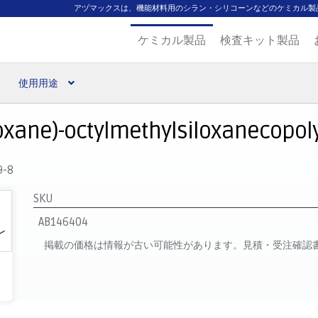
アヅマックスは、機能材料用のシラン・シリコーンなどのケミカル製
ケミカル製品
検査キット製品
使用用途
扱ブランド
代理店一覧
支払い
製品検索
見積発行
xane)-octylmethylsiloxanecopolym
9-8
SKU
AB146404
掲載の価格は情報が古い可能性があります。見積・受注確認