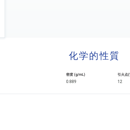
化学的性質
密度 (g/mL)
引火点(
0.889
12