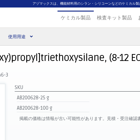
アヅマックスは、機能材料用のシラン・シリコーンなどのケミカル製
ケミカル製品
検査キット製品
使用用途
扱ブランド
代理店一覧
支払い
製品検索
見積発行
)propyl]triethoxysilane, (8-12 EO
46-3
SKU
AB200628-25 g
AB200628-100 g
掲載の価格は情報が古い可能性があります。見積・受注確認