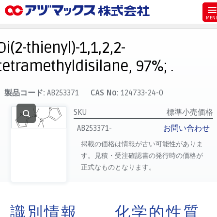
メニュー
ホーム
Di(2-thienyl)-1,1,2,2-
お気に入り
tetramethyldisilane, 97%; .
カート
マイアカウント
製品コード:
AB253371
CAS No:
124733-24-0
主要取扱ブランド
SKU
標準小売価格
代理店一覧
AB253371-
お問い合わせ
支払い
掲載の価格は情報が古い可能性がありま
す。見積・受注確認書の発行時の価格が
製品検索
正式なものとなります。
見積発行
識別情報
化学的性質