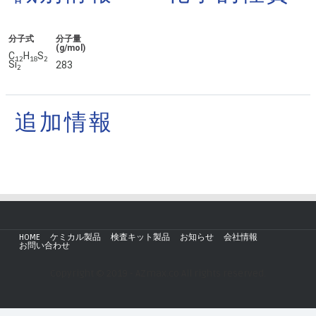
分子式
分子量
(g/mol)
C
H
S
1
2
1
8
2
Si
283
2
追加情報
HOME
ケミカル製品
検査キット製品
お知らせ
会社情報
お問い合わせ
Copyright © 2019 - AZmax.co All rights reserved.