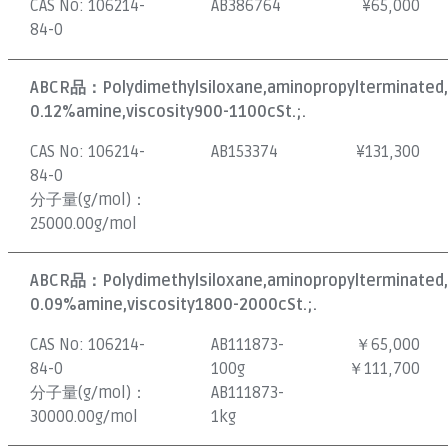
CAS No:
106214-
AB386764
¥
65,000
84-0
ABCR品：
Polydimethylsiloxane,aminopropylterminated,
0.12%amine,viscosity900-1100cSt.;.
CAS No:
106214-
AB153374
¥
131,300
84-0
分子量(g/mol)：
25000.00g/mol
ABCR品：
Polydimethylsiloxane,aminopropylterminated,
0.09%amine,viscosity1800-2000cSt.;.
CAS No:
106214-
AB111873-
￥65,000
84-0
100g
￥111,700
分子量(g/mol)：
AB111873-
30000.00g/mol
1kg