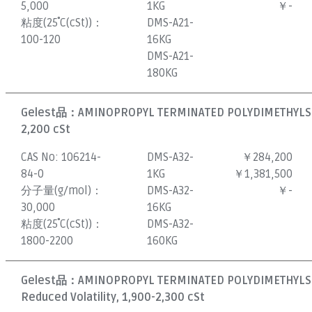
5,000
1KG
￥-
粘度(25˚C(cSt))：
DMS-A21-
100-120
16KG
DMS-A21-
180KG
Gelest品：
AMINOPROPYL TERMINATED POLYDIMETHYLSI
2,200 cSt
CAS No:
106214-
DMS-A32-
￥284,200
84-0
1KG
￥1,381,500
分子量(g/mol)：
DMS-A32-
￥-
30,000
16KG
粘度(25˚C(cSt))：
DMS-A32-
1800-2200
160KG
Gelest品：
AMINOPROPYL TERMINATED POLYDIMETHYLS
Reduced Volatility, 1,900-2,300 cSt