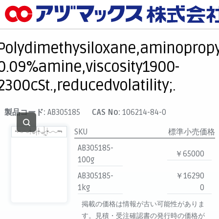
メニュー
ホーム
Polydimethysiloxane,aminopropy
お気に入り
0.09%amine,viscosity1900-
カート
2300cSt.,reducedvolatility;.
マイアカウント
主要取扱ブランド
製品コード:
AB305185
CAS No:
106214-84-0
代理店一覧
SKU
標準小売価格
支払い
AB305185-
￥65000
製品検索
100g
AB305185-
￥16290
見積発行
1kg
0
掲載の価格は情報が古い可能性がありま
す。見積・受注確認書の発行時の価格が