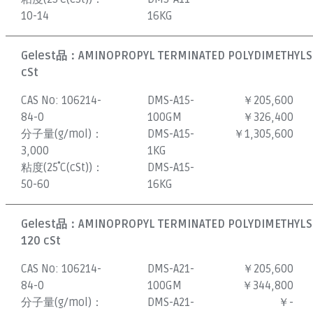
10-14
16KG
Gelest品：
AMINOPROPYL TERMINATED POLYDIMETHYLSI
cSt
CAS No:
106214-
DMS-A15-
￥205,600
84-0
100GM
￥326,400
分子量(g/mol)：
DMS-A15-
￥1,305,600
3,000
1KG
粘度(25˚C(cSt))：
DMS-A15-
50-60
16KG
Gelest品：
AMINOPROPYL TERMINATED POLYDIMETHYLSI
120 cSt
CAS No:
106214-
DMS-A21-
￥205,600
84-0
100GM
￥344,800
分子量(g/mol)：
DMS-A21-
￥-