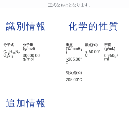
正式なものとなります。
識別情報
化学的性質
分子式
分子量
沸点
融点(℃)
密度
(g/mol)
(℃/mmHg
(g/mL)
C
H
N
<-60.00°
)
1
2
3
4
2
O
Si
C
30000.00
0.960g/
2
3
g/mol
ml
>205.00°
C
引火点(℃)
205.00°C
追加情報