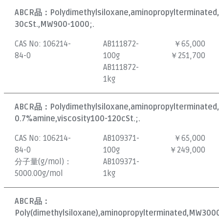
ABCR品：
Polydimethylsiloxane,aminopropylterminated,
30cSt.,MW900-1000;.
CAS No:
106214-
AB111872-
￥65,000
84-0
100g
￥251,700
AB111872-
1kg
ABCR品：
Polydimethylsiloxane,aminopropylterminated,
0.7%amine,viscosity100-120cSt.;.
CAS No:
106214-
AB109371-
￥65,000
84-0
100g
￥249,000
分子量(g/mol)：
AB109371-
5000.00g/mol
1kg
ABCR品：
Poly(dimethylsiloxane),aminopropylterminated,MW3000