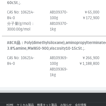
60cSt.;.
CAS No:
106214-
AB109370-
￥65,000
84-0
100g
￥172,900
分子量(g/mol)：
AB109370-
3000.00g/mol
1kg
ABCR品：
Poly(dimethylsiloxane),aminopropylterminated
3.8%amine,MW850-900,viscosity10-15cSt.;.
CAS No:
106214-
AB109369-
￥266,900
84-0
100g
￥1,188,800
AB109369-
1kg
HOME
ケミカル製品
検査キット製品
お知らせ
会社情報