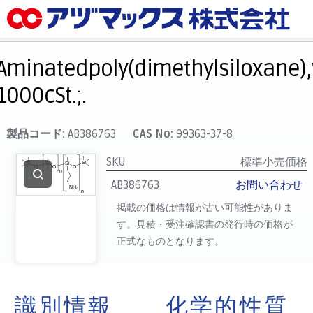
メニュー
ホーム
Aminatedpoly(dimethylsiloxane),
お気に入り
1000cSt.;.
カート
マイアカウント
製品コード:
AB386763
CAS No:
99363-37-8
主要取扱ブランド
SKU
標準小売価格
代理店一覧
AB386763
お問い合わせ
支払い
掲載の価格は情報が古い可能性がありま
す。見積・受注確認書の発行時の価格が
製品検索
正式なものとなります。
見積発行
識別情報
化学的性質