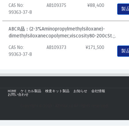
CAS No:
AB109375
¥
88,400
製
99363-37-8
ABCR品：
(2-3%Aminopropylmethylsiloxane)-
dimethylsiloxanecopolymer,viscosity80-200cSt.;.
CAS No:
AB109373
¥
171,500
製
99363-37-8
HOME
ケミカル製品
検査キット製品
お知らせ
会社情報
お問い合わせ
Copyright © 2019 - AZmax.co All rights reserved.