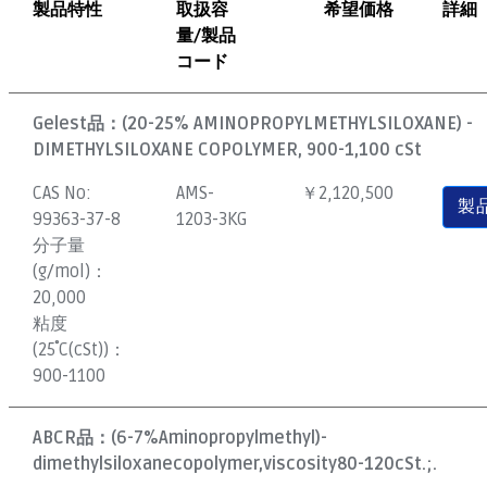
製品特性
取扱容
希望価格
詳細
量/製品
コード
Gelest品：
(20-25% AMINOPROPYLMETHYLSILOXANE) -
DIMETHYLSILOXANE COPOLYMER, 900-1,100 cSt
CAS No:
AMS-
￥2,120,500
製
99363-37-8
1203-3KG
分子量
(g/mol)：
20,000
粘度
(25˚C(cSt))：
900-1100
ABCR品：
(6-7%Aminopropylmethyl)-
dimethylsiloxanecopolymer,viscosity80-120cSt.;.