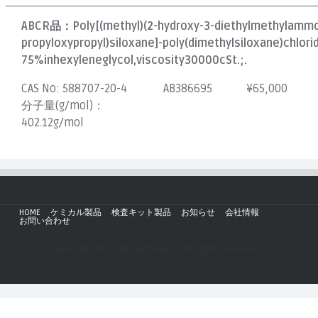
ABCR品：
Poly[(methyl)(2-hydroxy-3-diethylmethylamm
propyloxypropyl)siloxane]-poly(dimethylsiloxane)chlori
75%inhexyleneglycol,viscosity30000cSt.;.
CAS No:
588707-20-4
AB386695
¥
65,000
分子量(g/mol)：
402.12g/mol
HOME
ケミカル製品
検査キット製品
お知らせ
会社情報
お問い合わせ
Copyright © 2019 - AZmax.co All rights reserved.