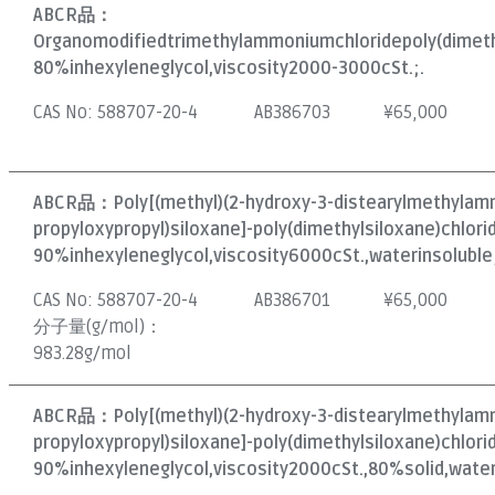
ABCR品：
Organomodifiedtrimethylammoniumchloridepoly(dimeth
80%inhexyleneglycol,viscosity2000-3000cSt.;.
CAS No:
588707-20-4
AB386703
¥
65,000
ABCR品：
Poly[(methyl)(2-hydroxy-3-distearylmethyla
propyloxypropyl)siloxane]-poly(dimethylsiloxane)chlori
90%inhexyleneglycol,viscosity6000cSt.,waterinsoluble
CAS No:
588707-20-4
AB386701
¥
65,000
分子量(g/mol)：
983.28g/mol
ABCR品：
Poly[(methyl)(2-hydroxy-3-distearylmethyla
propyloxypropyl)siloxane]-poly(dimethylsiloxane)chlori
90%inhexyleneglycol,viscosity2000cSt.,80%solid,water