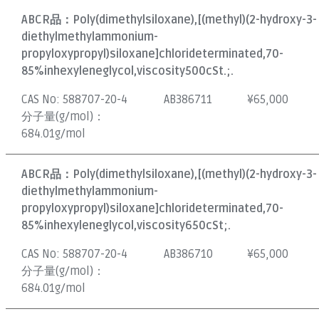
ABCR品：
Poly(dimethylsiloxane),[(methyl)(2-hydroxy-3-
diethylmethylammonium-
propyloxypropyl)siloxane]chlorideterminated,70-
85%inhexyleneglycol,viscosity500cSt.;.
CAS No:
588707-20-4
AB386711
¥
65,000
分子量(g/mol)：
684.01g/mol
ABCR品：
Poly(dimethylsiloxane),[(methyl)(2-hydroxy-3-
diethylmethylammonium-
propyloxypropyl)siloxane]chlorideterminated,70-
85%inhexyleneglycol,viscosity650cSt;.
CAS No:
588707-20-4
AB386710
¥
65,000
分子量(g/mol)：
684.01g/mol