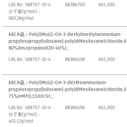
CAS No:
588707-20-4
AB386700
¥
65,000
分子量(g/mol)：
983.28g/mol
ABCR品：
Poly[(Me)(2-OH-3-diethylmethylammonium-
propyloxypropyl)siloxane]-poly(diMesiloxane)chloride,6
80%inisopropanol(20-40%);.
CAS No:
588707-20-4
AB386698
¥
65,000
ABCR品：
Poly[(Me)(2-OH-3-diEtMeammonium-
propyloxypropyl)siloxane]-poly(diMesiloxane)chloride,5
75%inMPD,1500cSt.;.
CAS No:
588707-20-4
AB386696
¥
65,000
分子量(g/mol)：
402.12g/mol