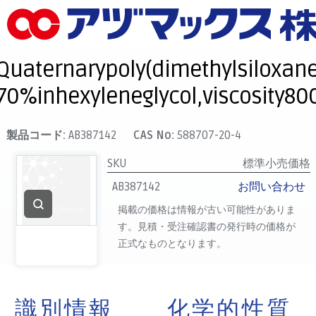
メニュー
ホーム
Quaternarypoly(dimethylsiloxane
お気に入り
70%inhexyleneglycol,viscosity80
カート
マイアカウント
製品コード:
AB387142
CAS No:
588707-20-4
主要取扱ブランド
SKU
標準小売価格
代理店一覧
AB387142
お問い合わせ
支払い
掲載の価格は情報が古い可能性がありま
す。見積・受注確認書の発行時の価格が
製品検索
正式なものとなります。
見積発行
識別情報
化学的性質