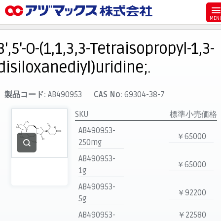
メニュー
ホーム
3',5'-O-(1,1,3,3-Tetraisopropyl-1,3-
お気に入り
disiloxanediyl)uridine;.
カート
マイアカウント
製品コード:
AB490953
CAS No:
69304-38-7
主要取扱ブランド
SKU
標準小売価格
代理店一覧
AB490953-
￥65000
250mg
支払い
AB490953-
製品検索
￥65000
1g
見積発行
AB490953-
￥92200
5g
AB490953-
￥22580