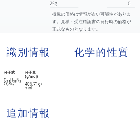
25g
0
掲載の価格は情報が古い可能性がありま
す。見積・受注確認書の発行時の価格が
正式なものとなります。
識別情報
化学的性質
分子式
分子量
(g/mol)
C
H
N
2
1
3
8
2
O
Si
486.71g/
7
2
mol
追加情報