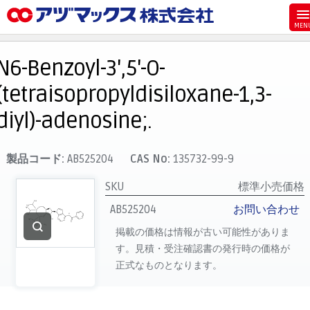
メニュー
ホーム
N6-Benzoyl-3',5'-O-
お気に入り
(tetraisopropyldisiloxane-1,3-
カート
diyl)-adenosine;.
マイアカウント
主要取扱ブランド
製品コード:
AB525204
CAS No:
135732-99-9
代理店一覧
SKU
標準小売価格
支払い
AB525204
お問い合わせ
製品検索
掲載の価格は情報が古い可能性がありま
す。見積・受注確認書の発行時の価格が
見積発行
正式なものとなります。