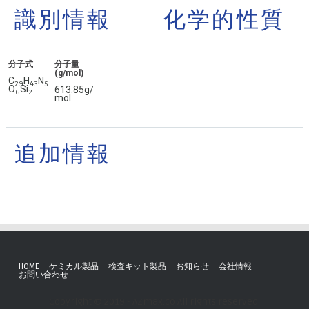
識別情報
化学的性質
分子式
分子量
(g/mol)
C
H
N
2
9
4
3
5
O
Si
613.85g/
6
2
mol
追加情報
HOME
ケミカル製品
検査キット製品
お知らせ
会社情報
お問い合わせ
Copyright © 2019 - AZmax.co All rights reserved.