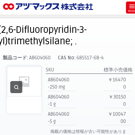
メニュー
ホーム
(2,6-Difluoropyridin-3-
お気に入り
yl)trimethylsilane; .
カート
マイアカウント
製品コード:
AB604060
CAS No:
685517-68-4
主要取扱ブランド
SKU
標準小売価格
代理店一覧
AB604060
￥16470
-250 mg
0
支払い
AB604060
￥30150
製品検索
-1 g
0
見積発行
AB604060
￥10047
-5 g
00
掲載の価格は情報が古い可能性がありま