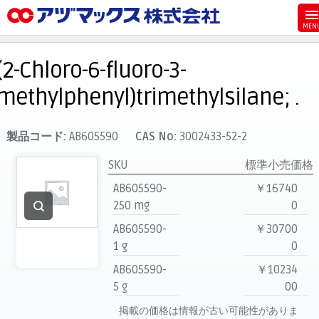
メニュー
ホーム
(2-Chloro-6-fluoro-3-
お気に入り
methylphenyl)trimethylsilane; .
カート
マイアカウント
製品コード:
AB605590
CAS No:
3002433-52-2
主要取扱ブランド
SKU
標準小売価格
代理店一覧
AB605590-
￥16740
250 mg
0
支払い
AB605590-
￥30700
製品検索
1 g
0
見積発行
AB605590-
￥10234
5 g
00
掲載の価格は情報が古い可能性がありま