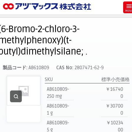
メニュー
ホーム
(6-Bromo-2-chloro-3-
お気に入り
methylphenoxy)(t-
カート
butyl)dimethylsilane; .
マイアカウント
主要取扱ブランド
製品コード:
AB610809
CAS No:
2807471-62-9
代理店一覧
SKU
標準小売価格
支払い
AB610809-
￥16740
製品検索
250 mg
0
AB610809-
￥30700
見積発行
1 g
0
AB610809-
￥10234
5 g
00