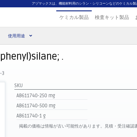
アヅマックスは、機能材料用のシラン・シリコーンなどのケミカル製
ケミカル製品
検査キット製品
使用用途
扱ブランド
代理店一覧
支払い
製品検索
見積発行
ophenyl)silane; .
-3
SKU
AB611740-250 mg
AB611740-500 mg
AB611740-1 g
掲載の価格は情報が古い可能性があります。見積・受注確認