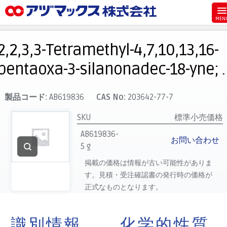
メニュー
ホーム
2,2,3,3-Tetramethyl-4,7,10,13,16-
お気に入り
pentaoxa-3-silanonadec-18-yne; .
カート
マイアカウント
製品コード:
AB619836
CAS No:
203642-77-7
主要取扱ブランド
SKU
標準小売価格
代理店一覧
AB619836-
お問い合わせ
5 g
支払い
掲載の価格は情報が古い可能性がありま
製品検索
す。見積・受注確認書の発行時の価格が
見積発行
正式なものとなります。
識別情報
化学的性質