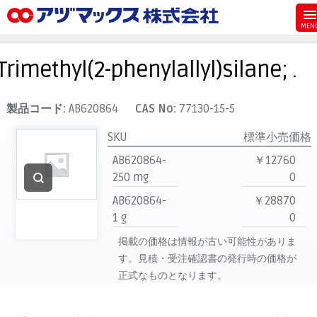
メニュー
ホーム
Trimethyl(2-phenylallyl)silane; .
お気に入り
カート
製品コード:
AB620864
CAS No:
77130-15-5
マイアカウント
SKU
標準小売価格
主要取扱ブランド
AB620864-
￥12760
250 mg
0
代理店一覧
AB620864-
￥28870
支払い
1 g
0
製品検索
掲載の価格は情報が古い可能性がありま
見積発行
す。見積・受注確認書の発行時の価格が
正式なものとなります。