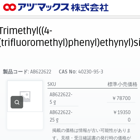
メニュー
ホーム
Trimethyl((4-
お気に入り
(trifluoromethyl)phenyl)ethynyl)s
カート
マイアカウント
主要取扱ブランド
製品コード:
AB622622
CAS No:
40230-95-3
代理店一覧
SKU
標準小売価格
支払い
AB622622-
￥78700
製品検索
5 g
AB622622-
￥19350
見積発行
25 g
0
掲載の価格は情報が古い可能性がありま
す。見積・受注確認書の発行時の価格が