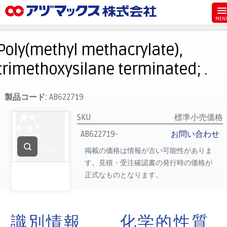
メニュー
ホーム
Poly(methyl methacrylate),
お気に入り
trimethoxysilane terminated; .
カート
マイアカウント
製品コード:
AB622719
主要取扱ブランド
SKU
標準小売価格
代理店一覧
AB622719-
お問い合わせ
支払い
掲載の価格は情報が古い可能性がありま
す。見積・受注確認書の発行時の価格が
製品検索
正式なものとなります。
見積発行
識別情報
化学的性質