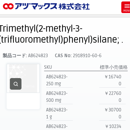
メニュー
ホーム
Trimethyl(2-methyl-3-
お気に入り
(trifluoromethyl)phenyl)silane; .
カート
マイアカウント
製品コード:
AB624823
CAS No:
2918910-60-6
主要取扱ブランド
SKU
標準小売価格
代理店一覧
AB624823-
￥16740
250 mg
0
支払い
AB624823-
￥22760
製品検索
500 mg
0
見積発行
AB624823-
￥30700
1 g
0
AB624823-
￥10234