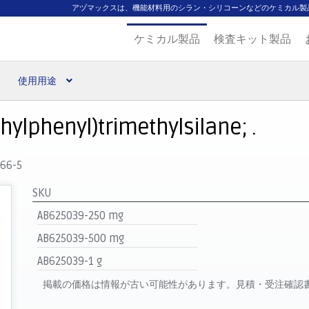
アヅマックスは、機能材料用のシラン・シリコーンなどのケミカル製
ケミカル製品
検査キット製品
使用用途
扱ブランド
代理店一覧
支払い
製品検索
見積発行
hylphenyl)trimethylsilane; .
66-5
SKU
AB625039-250 mg
AB625039-500 mg
AB625039-1 g
掲載の価格は情報が古い可能性があります。見積・受注確認