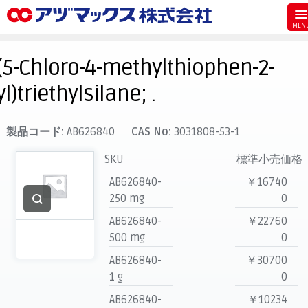
メニュー
ホーム
(5-Chloro-4-methylthiophen-2-
お気に入り
yl)triethylsilane; .
カート
マイアカウント
製品コード:
AB626840
CAS No:
3031808-53-1
主要取扱ブランド
SKU
標準小売価格
代理店一覧
AB626840-
￥16740
250 mg
0
支払い
AB626840-
￥22760
製品検索
500 mg
0
見積発行
AB626840-
￥30700
1 g
0
AB626840-
￥10234