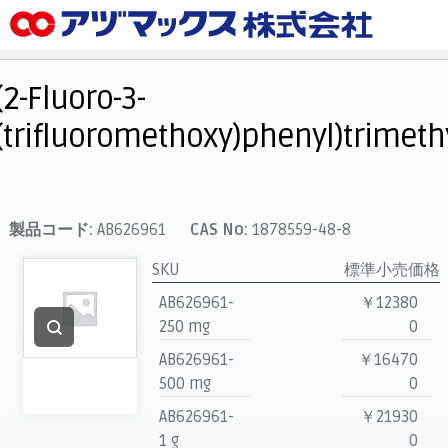
メニュー
ホーム
(2-Fluoro-3-
お気に入り
(trifluoromethoxy)phenyl)trimeth
カート
マイアカウント
主要取扱ブランド
製品コード:
AB626961
CAS No:
1878559-48-8
代理店一覧
SKU
標準小売価格
支払い
AB626961-
￥12380
製品検索
250 mg
0
AB626961-
￥16470
見積発行
500 mg
0
AB626961-
￥21930
1 g
0