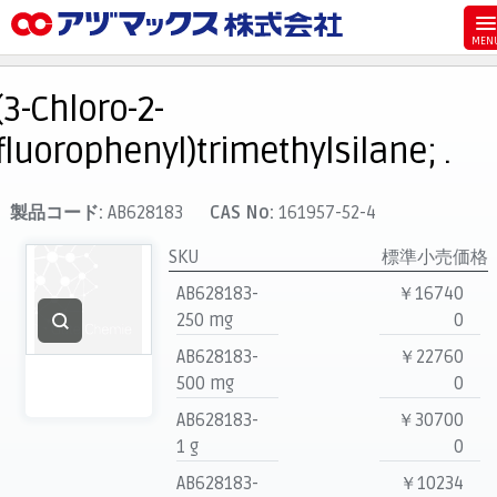
メニュー
ホーム
(3-Chloro-2-
お気に入り
fluorophenyl)trimethylsilane; .
カート
マイアカウント
製品コード:
AB628183
CAS No:
161957-52-4
主要取扱ブランド
SKU
標準小売価格
代理店一覧
AB628183-
￥16740
250 mg
0
支払い
AB628183-
￥22760
製品検索
500 mg
0
見積発行
AB628183-
￥30700
1 g
0
AB628183-
￥10234