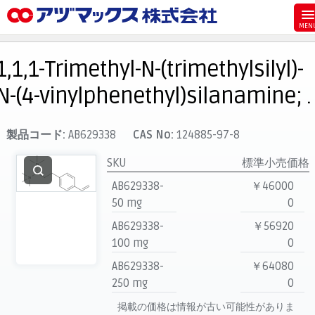
メニュー
ホーム
1,1,1-Trimethyl-N-(trimethylsilyl)-
お気に入り
N-(4-vinylphenethyl)silanamine; .
カート
マイアカウント
製品コード:
AB629338
CAS No:
124885-97-8
主要取扱ブランド
SKU
標準小売価格
代理店一覧
AB629338-
￥46000
50 mg
0
支払い
AB629338-
￥56920
製品検索
100 mg
0
見積発行
AB629338-
￥64080
250 mg
0
掲載の価格は情報が古い可能性がありま