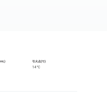
/mL)
引火点(℃)
14 °C