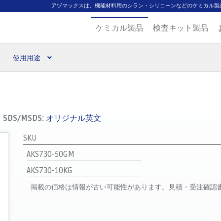
アヅマックスは、機能材料用のシラン・シリコーンなどのケミカル製
ケミカル製品
検査キット製品
使用用途
扱ブランド
代理店一覧
支払い
製品検索
見積発行
SDS/MSDS:
オリジナル英文
SKU
AKS730-50GM
AKS730-10KG
掲載の価格は情報が古い可能性があります。見積・受注確認