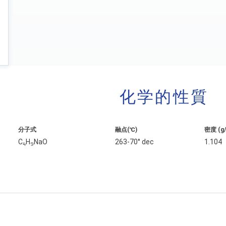
化学的性質
分子式
融点(℃)
密度 (g
C
H
NaO
263-70° dec
1.104
4
9