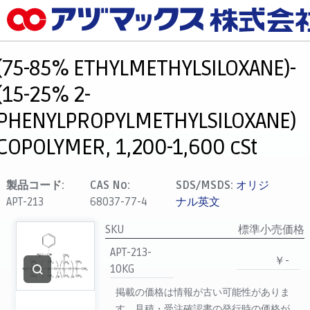
メニュー
ホーム
(75-85% ETHYLMETHYLSILOXANE)-
お気に入り
(15-25% 2-
カート
PHENYLPROPYLMETHYLSILOXANE)
マイアカウント
COPOLYMER, 1,200-1,600 cSt
主要取扱ブランド
代理店一覧
製品コード:
CAS No:
SDS/MSDS:
オリジ
支払い
APT-213
68037-77-4
ナル英文
製品検索
SKU
標準小売価格
見積発行
APT-213-
￥-
10KG
掲載の価格は情報が古い可能性がありま
す。見積・受注確認書の発行時の価格が