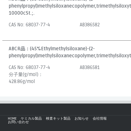
phenylpropyl)methylsiloxanecopolymer,trimethylsiloxy
10000cSt.;.
CAS No:
68037-77-4
AB386582
ABCR品：
(45%Ethylmethylsiloxane)-(2-
phenylpropyl)methylsiloxanecopolymer,trimethylsiloxyt
CAS No:
68037-77-4
AB386581
分子量(g/mol)：
428.86g/mol
HOME
ケミカル製品
検査キット製品
お知らせ
会社情報
お問い合わせ