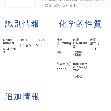
正式なものとなります。
識別情報
化学的性質
Einecs
HMIS
TSCA
沸点
粘度
密度
Number
(℃/mmHg
(25˚C(cSt
(g/mL)
1-1-0-X
Yes
)
))
614-228-
1.01
9
NA
1200-
1600
引火点(℃)
Refractiv
e Index @
209 °C
20℃
1.462
追加情報