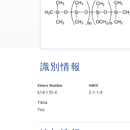
識別情報
Einecs Number
HMIS
614-170-4
2-1-1-X
TSCA
Yes