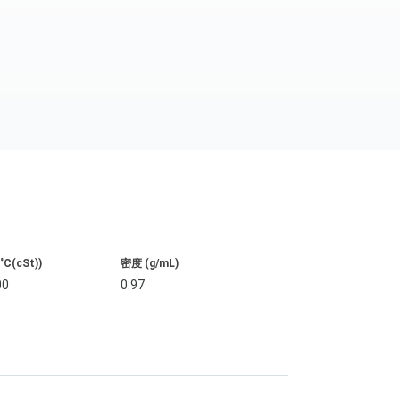
C(cSt))
密度 (g/mL)
00
0.97