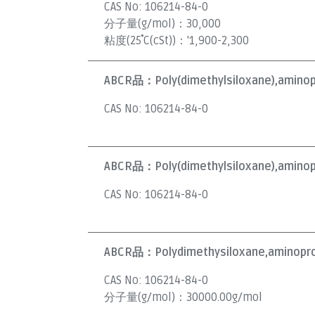
CAS No:
106214-84-0
分子量(g/mol)：
30,000
粘度(25˚C(cSt))：
'1,900-2,300
ABCR品：
Poly(dimethylsiloxane),amino
CAS No:
106214-84-0
ABCR品：
Poly(dimethylsiloxane),amino
CAS No:
106214-84-0
ABCR品：
Polydimethysiloxane,aminopro
CAS No:
106214-84-0
分子量(g/mol)：
30000.00g/mol