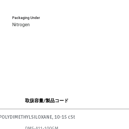
Packaging Under
Nitrogen
取扱容量/製品コード
OLYDIMETHYLSILOXANE, 10-15 cSt
DMS-A11-100GM