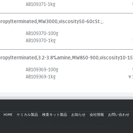
AB109371-1kg
propylterminated,MW3000,viscosity50-60cSt.;.
AB109370-100g
AB109370-1kg
propylterminated,3.2-3.8%amine,MW850-900,viscosity10-15c
AB109369-100g
AB109369-1kg
￥1
HOME
ケミカル製品
検査キット製品
お知らせ
会社情報
お問い合わせ
Copyright © 2019 - AZmax.co All rights reserved.