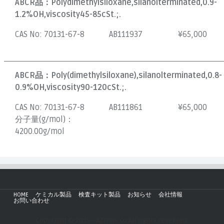
ABCR品：
Polydimethylsiloxane,silanolterminated,0.9-
1.2%OH,viscosity45-85cSt.;.
CAS No:
70131-67-8
AB111937
¥
65,000
ABCR品：
Poly(dimethylsiloxane),silanolterminated,0.8-
0.9%OH,viscosity90-120cSt.;.
CAS No:
70131-67-8
AB111861
¥
65,000
分子量(g/mol)：
4200.00g/mol
HOME
ケミカル製品
検査キット製品
お知らせ
会社情報
お問い合わせ
Copyright © 2019 - AZmax.co All rights reserved.