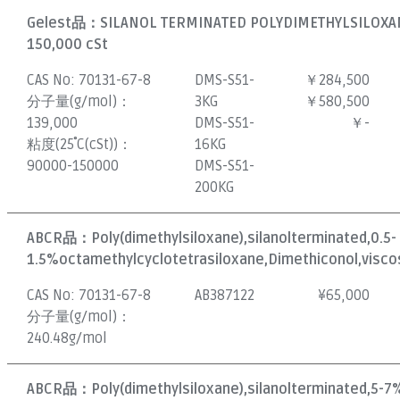
Gelest品：
SILANOL TERMINATED POLYDIMETHYLSILOXAN
150,000 cSt
CAS No:
70131-67-8
DMS-S51-
￥284,500
分子量(g/mol)：
3KG
￥580,500
139,000
DMS-S51-
￥-
粘度(25˚C(cSt))：
16KG
90000-150000
DMS-S51-
200KG
ABCR品：
Poly(dimethylsiloxane),silanolterminated,0.5-
1.5%octamethylcyclotetrasiloxane,Dimethiconol,viscos
CAS No:
70131-67-8
AB387122
¥
65,000
分子量(g/mol)：
240.48g/mol
ABCR品：
Poly(dimethylsiloxane),silanolterminated,5-7