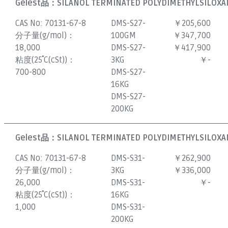
Gelest品：
SILANOL TERMINATED POLYDIMETHYLSILOXAN
CAS No:
70131-67-8
DMS-S27-
￥205,600
分子量(g/mol)：
100GM
￥347,700
18,000
DMS-S27-
￥417,900
粘度(25˚C(cSt))：
3KG
￥-
700-800
DMS-S27-
16KG
DMS-S27-
200KG
Gelest品：
SILANOL TERMINATED POLYDIMETHYLSILOXAN
CAS No:
70131-67-8
DMS-S31-
￥262,900
分子量(g/mol)：
3KG
￥336,000
26,000
DMS-S31-
￥-
粘度(25˚C(cSt))：
16KG
1,000
DMS-S31-
200KG