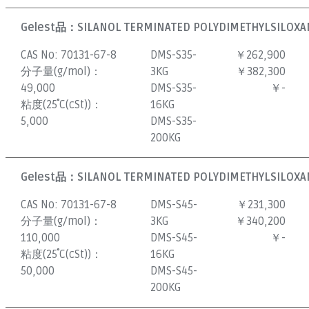
Gelest品：
SILANOL TERMINATED POLYDIMETHYLSILOXAN
CAS No:
70131-67-8
DMS-S35-
￥262,900
分子量(g/mol)：
3KG
￥382,300
49,000
DMS-S35-
￥-
粘度(25˚C(cSt))：
16KG
5,000
DMS-S35-
200KG
Gelest品：
SILANOL TERMINATED POLYDIMETHYLSILOXAN
CAS No:
70131-67-8
DMS-S45-
￥231,300
分子量(g/mol)：
3KG
￥340,200
110,000
DMS-S45-
￥-
粘度(25˚C(cSt))：
16KG
50,000
DMS-S45-
200KG