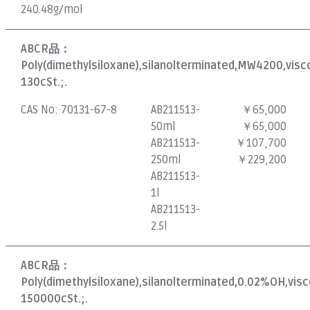
240.48g/mol
ABCR品：
Poly(dimethylsiloxane),silanolterminated,MW4200,visc
130cSt.;.
CAS No:
70131-67-8
AB211513-
￥65,000
50ml
￥65,000
AB211513-
￥107,700
250ml
￥229,200
AB211513-
1l
AB211513-
2.5l
ABCR品：
Poly(dimethylsiloxane),silanolterminated,0.02%OH,vis
150000cSt.;.