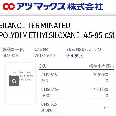
メニュー
ホーム
SILANOL TERMINATED
お気に入り
POLYDIMETHYLSILOXANE, 45-85 cSt
カート
マイアカウント
製品コード:
CAS No:
SDS/MSDS:
オリジ
DMS-S15
70131-67-8
ナル英文
主要取扱ブランド
代理店一覧
SKU
標準小売価格
DMS-S15-
￥30030
支払い
3KG
0
製品検索
DMS-S15-
￥41180
見積発行
16KG
0
DMS-S15-
￥-
200KG