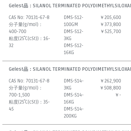
Gelest品：
SILANOL TERMINATED POLYDIMETHYLSILOXAN
CAS No:
70131-67-8
DMS-S12-
￥205,600
分子量(g/mol)：
100GM
￥373,800
400-700
DMS-S12-
￥525,700
粘度(25˚C(cSt))：
16-
3KG
32
DMS-S12-
16KG
Gelest品：
SILANOL TERMINATED POLYDIMETHYLSILOXAN
CAS No:
70131-67-8
DMS-S14-
￥262,900
分子量(g/mol)：
3KG
￥508,800
700-1,500
DMS-S14-
￥-
粘度(25˚C(cSt))：
35-
16KG
45
DMS-S14-
200KG