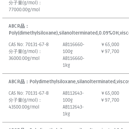
分子量(g/mol)：
77000.00g/mol
ABCR品：
Poly(dimethylsiloxane),silanolterminated,0.09%OH,visc
CAS No:
70131-67-8
AB116660-
￥65,000
分子量(g/mol)：
100g
￥97,700
36000.00g/mol
AB116660-
1kg
ABCR品：
Polydimethylsiloxane,silanolterminated,visco
CAS No:
70131-67-8
AB112643-
￥65,000
分子量(g/mol)：
100g
￥97,700
43500.00g/mol
AB112643-
1kg