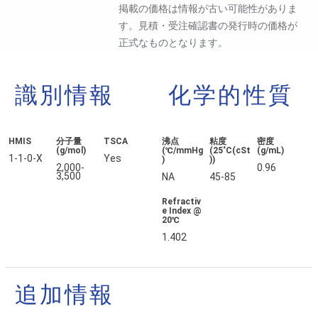
掲載の価格は情報が古い可能性がありま
す。見積・受注確認書の発行時の価格が
正式なものとなります。
識別情報
化学的性質
HMIS
分子量
TSCA
沸点
粘度
密度
(g/mol)
(℃/mmHg
(25˚C(cSt
(g/mL)
1-1-0-X
Yes
)
))
2,000-
0.96
3,500
NA
45-85
Refractiv
e Index @
20℃
1.402
追加情報