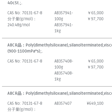
40cSt.;.
CAS No:
70131-67-8
AB357941-
￥65,000
分子量(g/mol)：
100g
￥97,700
240.48g/mol
AB357941-
1kg
ABCR品：
Poly(dimethylsiloxane),silanolterminated,vis
(900-1100mPa*s);.
CAS No:
70131-67-8
AB357408-
￥65,000
100g
￥97,700
AB357408-
1kg
ABCR品：
Poly(dimethylsiloxane),silanolterminated,visc
CAS No:
70131-67-8
AB357407
¥
649,100
分子量(g/mol)：