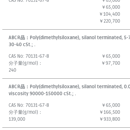
CAS No:
70131-67-8
￥65,000
￥65,000
￥104,400
￥220,700
ABCR品：
Poly(dimethylsiloxane), silanol terminated, 5-
30-40 cSt.; .
CAS No:
70131-67-8
￥65,000
分子量(g/mol)：
￥97,700
240
ABCR品：
Poly(dimethylsiloxane), silanol terminated, 0
viscosity 90000-150000 cSt.; .
CAS No:
70131-67-8
￥65,000
分子量(g/mol)：
￥166,500
139,000
￥933,800