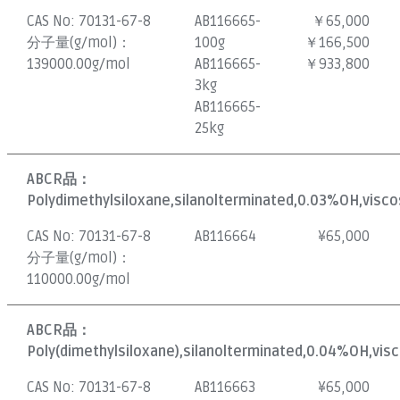
CAS No:
70131-67-8
AB116665-
￥65,000
分子量(g/mol)：
100g
￥166,500
139000.00g/mol
AB116665-
￥933,800
3kg
AB116665-
25kg
ABCR品：
Polydimethylsiloxane,silanolterminated,0.03%OH,visco
CAS No:
70131-67-8
AB116664
¥
65,000
分子量(g/mol)：
110000.00g/mol
ABCR品：
Poly(dimethylsiloxane),silanolterminated,0.04%OH,visc
CAS No:
70131-67-8
AB116663
¥
65,000