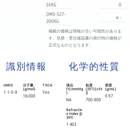
16KG
0
DMS-S27-
￥-
200KG
掲載の価格は情報が古い可能性がありま
す。見積・受注確認書の発行時の価格が
正式なものとなります。
識別情報
化学的性質
HMIS
分子量
TSCA
沸点
粘度
密度
(g/mol)
(℃/mmHg
(25˚C(cSt
(g/mL)
1-1-0-X
Yes
)
))
18,000
0.97
NA
700-800
Refractiv
e Index @
20℃
1.403