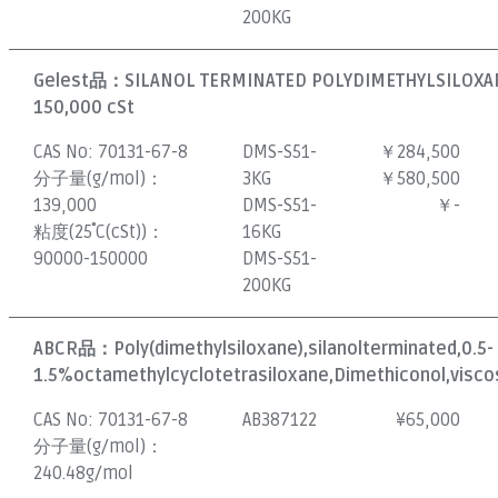
200KG
Gelest品：
SILANOL TERMINATED POLYDIMETHYLSILOXAN
150,000 cSt
CAS No:
70131-67-8
DMS-S51-
￥284,500
分子量(g/mol)：
3KG
￥580,500
139,000
DMS-S51-
￥-
粘度(25˚C(cSt))：
16KG
90000-150000
DMS-S51-
200KG
ABCR品：
Poly(dimethylsiloxane),silanolterminated,0.5-
1.5%octamethylcyclotetrasiloxane,Dimethiconol,viscos
CAS No:
70131-67-8
AB387122
¥
65,000
分子量(g/mol)：
240.48g/mol