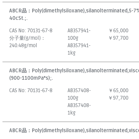
ABCR品：
Poly(dimethylsiloxane),silanolterminated,5-7
40cSt.;.
CAS No:
70131-67-8
AB357941-
￥65,000
分子量(g/mol)：
100g
￥97,700
240.48g/mol
AB357941-
1kg
ABCR品：
Poly(dimethylsiloxane),silanolterminated,vis
(900-1100mPa*s);.
CAS No:
70131-67-8
AB357408-
￥65,000
100g
￥97,700
AB357408-
1kg
ABCR品：
Poly(dimethylsiloxane),silanolterminated,visc