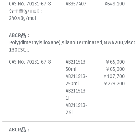
CAS No:
70131-67-8
AB357407
¥
649,100
分子量(g/mol)：
240.48g/mol
ABCR品：
Poly(dimethylsiloxane),silanolterminated,MW4200,visc
130cSt.;.
CAS No:
70131-67-8
AB211513-
￥65,000
50ml
￥65,000
AB211513-
￥107,700
250ml
￥229,200
AB211513-
1l
AB211513-
2.5l
ABCR品：