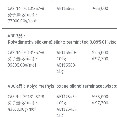
CAS No:
70131-67-8
AB116663
¥
65,000
分子量(g/mol)：
77000.00g/mol
ABCR品：
Poly(dimethylsiloxane),silanolterminated,0.09%OH,visc
CAS No:
70131-67-8
AB116660-
￥65,000
分子量(g/mol)：
100g
￥97,700
36000.00g/mol
AB116660-
1kg
ABCR品：
Polydimethylsiloxane,silanolterminated,visco
CAS No:
70131-67-8
AB112643-
￥65,000
分子量(g/mol)：
100g
￥97,700
43500.00g/mol
AB112643-
1kg