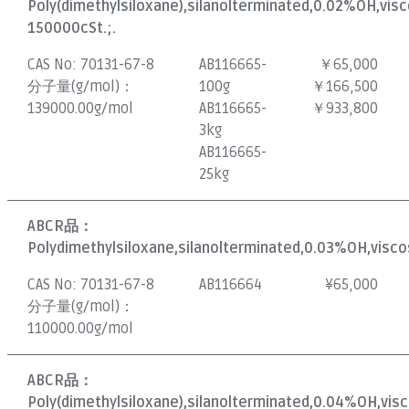
Poly(dimethylsiloxane),silanolterminated,0.02%OH,vis
150000cSt.;.
CAS No:
70131-67-8
AB116665-
￥65,000
分子量(g/mol)：
100g
￥166,500
139000.00g/mol
AB116665-
￥933,800
3kg
AB116665-
25kg
ABCR品：
Polydimethylsiloxane,silanolterminated,0.03%OH,visco
CAS No:
70131-67-8
AB116664
¥
65,000
分子量(g/mol)：
110000.00g/mol
ABCR品：
Poly(dimethylsiloxane),silanolterminated,0.04%OH,visc