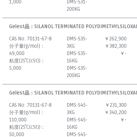
1,000
DMS-S31-
200KG
Gelest品：
SILANOL TERMINATED POLYDIMETHYLSILOXAN
CAS No:
70131-67-8
DMS-S35-
￥262,900
分子量(g/mol)：
3KG
￥382,300
49,000
DMS-S35-
￥-
粘度(25˚C(cSt))：
16KG
5,000
DMS-S35-
200KG
Gelest品：
SILANOL TERMINATED POLYDIMETHYLSILOXAN
CAS No:
70131-67-8
DMS-S45-
￥231,300
分子量(g/mol)：
3KG
￥340,200
110,000
DMS-S45-
￥-
粘度(25˚C(cSt))：
16KG
50,000
DMS-S45-