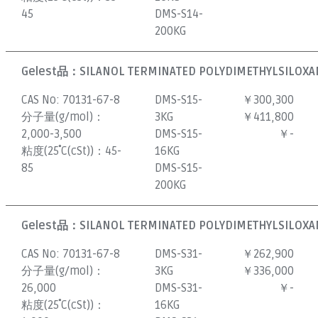
45
DMS-S14-
200KG
Gelest品：
SILANOL TERMINATED POLYDIMETHYLSILOXAN
CAS No:
70131-67-8
DMS-S15-
￥300,300
分子量(g/mol)：
3KG
￥411,800
2,000-3,500
DMS-S15-
￥-
粘度(25˚C(cSt))：
45-
16KG
85
DMS-S15-
200KG
Gelest品：
SILANOL TERMINATED POLYDIMETHYLSILOXAN
CAS No:
70131-67-8
DMS-S31-
￥262,900
分子量(g/mol)：
3KG
￥336,000
26,000
DMS-S31-
￥-
粘度(25˚C(cSt))：
16KG