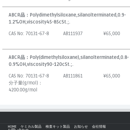
ABCR品：
Polydimethylsiloxane,silanolterminated,0.9-
1.2%OH,viscosity45-85cSt.;.
CAS No:
70131-67-8
AB111937
¥
65,000
ABCR品：
Poly(dimethylsiloxane),silanolterminated,0.8-
0.9%OH,viscosity90-120cSt.;.
CAS No:
70131-67-8
AB111861
¥
65,000
分子量(g/mol)：
4200.00g/mol
HOME
ケミカル製品
検査キット製品
お知らせ
会社情報