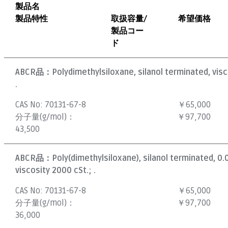
製品名
製品特性
取扱容量/
希望価格
製品コー
ド
ABCR品：
Polydimethylsiloxane, silanol terminated, visc
.
CAS No:
70131-67-8
￥65,000
分子量(g/mol)：
￥97,700
43,500
ABCR品：
Poly(dimethylsiloxane), silanol terminated, 0
viscosity 2000 cSt.; .
CAS No:
70131-67-8
￥65,000
分子量(g/mol)：
￥97,700
36,000