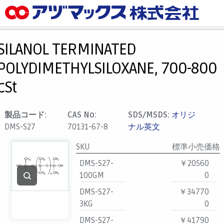
メニュー
ホーム
SILANOL TERMINATED
お気に入り
POLYDIMETHYLSILOXANE, 700-800
カート
cSt
マイアカウント
主要取扱ブランド
製品コード:
CAS No:
SDS/MSDS:
オリジ
DMS-S27
70131-67-8
ナル英文
代理店一覧
支払い
SKU
標準小売価格
製品検索
DMS-S27-
￥20560
100GM
0
見積発行
DMS-S27-
￥34770
3KG
0
DMS-S27-
￥41790