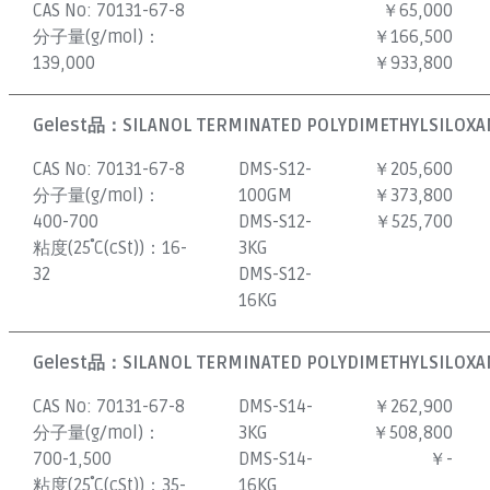
CAS No:
70131-67-8
￥65,000
分子量(g/mol)：
￥166,500
139,000
￥933,800
Gelest品：
SILANOL TERMINATED POLYDIMETHYLSILOXAN
CAS No:
70131-67-8
DMS-S12-
￥205,600
分子量(g/mol)：
100GM
￥373,800
400-700
DMS-S12-
￥525,700
粘度(25˚C(cSt))：
16-
3KG
32
DMS-S12-
16KG
Gelest品：
SILANOL TERMINATED POLYDIMETHYLSILOXAN
CAS No:
70131-67-8
DMS-S14-
￥262,900
分子量(g/mol)：
3KG
￥508,800
700-1,500
DMS-S14-
￥-
粘度(25˚C(cSt))：
35-
16KG