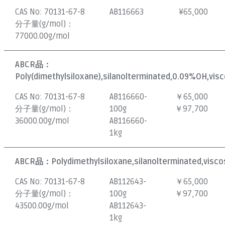
CAS No:
70131-67-8
AB116663
¥
65,000
分子量(g/mol)：
77000.00g/mol
ABCR品：
Poly(dimethylsiloxane),silanolterminated,0.09%OH,visc
CAS No:
70131-67-8
AB116660-
￥65,000
分子量(g/mol)：
100g
￥97,700
36000.00g/mol
AB116660-
1kg
ABCR品：
Polydimethylsiloxane,silanolterminated,visco
CAS No:
70131-67-8
AB112643-
￥65,000
分子量(g/mol)：
100g
￥97,700
43500.00g/mol
AB112643-
1kg