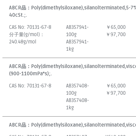
ABCR品：
Poly(dimethylsiloxane),silanolterminated,5-7
40cSt.;.
CAS No:
70131-67-8
AB357941-
￥65,000
分子量(g/mol)：
100g
￥97,700
240.48g/mol
AB357941-
1kg
ABCR品：
Poly(dimethylsiloxane),silanolterminated,vis
(900-1100mPa*s);.
CAS No:
70131-67-8
AB357408-
￥65,000
100g
￥97,700
AB357408-
1kg
ABCR品：
Poly(dimethylsiloxane),silanolterminated,visc