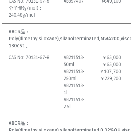
CAS No:
70131-67-8
AB357407
¥
649,100
分子量(g/mol)：
240.48g/mol
ABCR品：
Poly(dimethylsiloxane),silanolterminated,MW4200,visc
130cSt.;.
CAS No:
70131-67-8
AB211513-
￥65,000
50ml
￥65,000
AB211513-
￥107,700
250ml
￥229,200
AB211513-
1l
AB211513-
2.5l
ABCR品：
Poly(dimethylsiloxane),silanolterminated,0.02%OH,vis