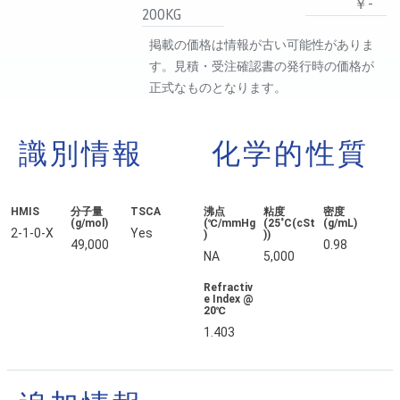
￥-
200KG
掲載の価格は情報が古い可能性がありま
す。見積・受注確認書の発行時の価格が
正式なものとなります。
識別情報
化学的性質
HMIS
分子量
TSCA
沸点
粘度
密度
(g/mol)
(℃/mmHg
(25˚C(cSt
(g/mL)
2-1-0-X
Yes
)
))
49,000
0.98
NA
5,000
Refractiv
e Index @
20℃
1.403