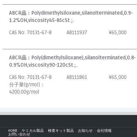
ABCR品：
Polydimethylsiloxane,silanolterminated,0.9-
1.2%OH,viscosity45-85cSt.;.
CAS No:
70131-67-8
AB111937
¥
65,000
ABCR品：
Poly(dimethylsiloxane),silanolterminated,0.8-
0.9%OH,viscosity90-120cSt.;.
CAS No:
70131-67-8
AB111861
¥
65,000
分子量(g/mol)：
4200.00g/mol
HOME
ケミカル製品
検査キット製品
お知らせ
会社情報
お問い合わせ