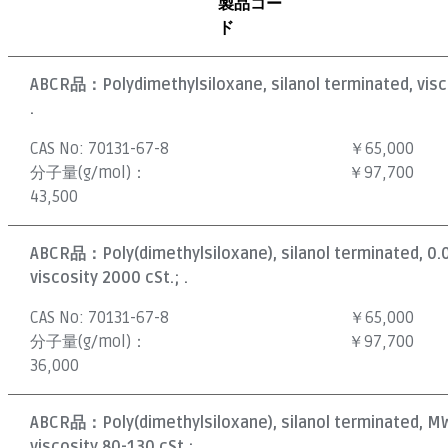
製品コー
ド
ABCR品：
Polydimethylsiloxane, silanol terminated, visc
.
CAS No:
70131-67-8
￥65,000
分子量(g/mol)：
￥97,700
43,500
ABCR品：
Poly(dimethylsiloxane), silanol terminated, 0
viscosity 2000 cSt.; .
CAS No:
70131-67-8
￥65,000
分子量(g/mol)：
￥97,700
36,000
ABCR品：
Poly(dimethylsiloxane), silanol terminated, M
viscosity 80-130 cSt.; .