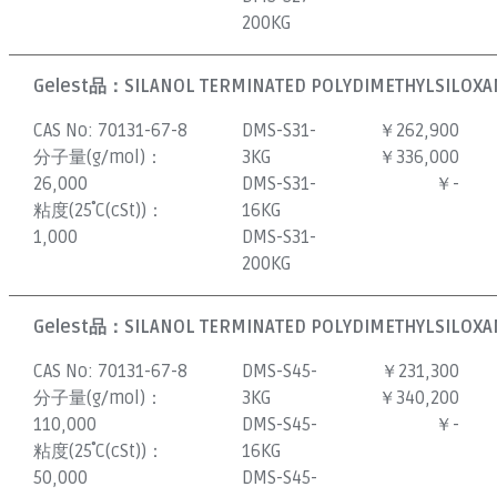
200KG
Gelest品：
SILANOL TERMINATED POLYDIMETHYLSILOXAN
CAS No:
70131-67-8
DMS-S31-
￥262,900
分子量(g/mol)：
3KG
￥336,000
26,000
DMS-S31-
￥-
粘度(25˚C(cSt))：
16KG
1,000
DMS-S31-
200KG
Gelest品：
SILANOL TERMINATED POLYDIMETHYLSILOXAN
CAS No:
70131-67-8
DMS-S45-
￥231,300
分子量(g/mol)：
3KG
￥340,200
110,000
DMS-S45-
￥-
粘度(25˚C(cSt))：
16KG
50,000
DMS-S45-