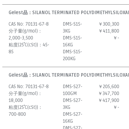
Gelest品：
SILANOL TERMINATED POLYDIMETHYLSILOXAN
CAS No:
70131-67-8
DMS-S15-
￥300,300
分子量(g/mol)：
3KG
￥411,800
2,000-3,500
DMS-S15-
￥-
粘度(25˚C(cSt))：
45-
16KG
85
DMS-S15-
200KG
Gelest品：
SILANOL TERMINATED POLYDIMETHYLSILOXAN
CAS No:
70131-67-8
DMS-S27-
￥205,600
分子量(g/mol)：
100GM
￥347,700
18,000
DMS-S27-
￥417,900
粘度(25˚C(cSt))：
3KG
￥-
700-800
DMS-S27-
16KG
DMS-S27-