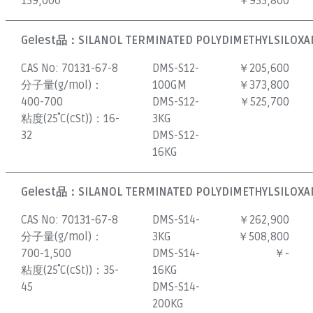
139,000
￥933,800
Gelest品：
SILANOL TERMINATED POLYDIMETHYLSILOXAN
CAS No:
70131-67-8
DMS-S12-
￥205,600
分子量(g/mol)：
100GM
￥373,800
400-700
DMS-S12-
￥525,700
粘度(25˚C(cSt))：
16-
3KG
32
DMS-S12-
16KG
Gelest品：
SILANOL TERMINATED POLYDIMETHYLSILOXAN
CAS No:
70131-67-8
DMS-S14-
￥262,900
分子量(g/mol)：
3KG
￥508,800
700-1,500
DMS-S14-
￥-
粘度(25˚C(cSt))：
35-
16KG
45
DMS-S14-
200KG