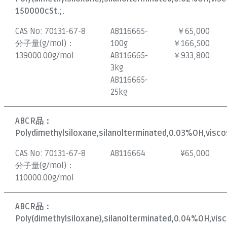
150000cSt.;.
CAS No:
70131-67-8
AB116665-
￥65,000
分子量(g/mol)：
100g
￥166,500
139000.00g/mol
AB116665-
￥933,800
3kg
AB116665-
25kg
ABCR品：
Polydimethylsiloxane,silanolterminated,0.03%OH,visco
CAS No:
70131-67-8
AB116664
¥
65,000
分子量(g/mol)：
110000.00g/mol
ABCR品：
Poly(dimethylsiloxane),silanolterminated,0.04%OH,visc