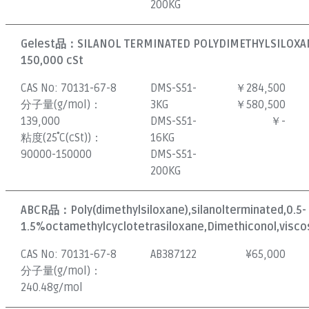
200KG
Gelest品：
SILANOL TERMINATED POLYDIMETHYLSILOXAN
150,000 cSt
CAS No:
70131-67-8
DMS-S51-
￥284,500
分子量(g/mol)：
3KG
￥580,500
139,000
DMS-S51-
￥-
粘度(25˚C(cSt))：
16KG
90000-150000
DMS-S51-
200KG
ABCR品：
Poly(dimethylsiloxane),silanolterminated,0.5-
1.5%octamethylcyclotetrasiloxane,Dimethiconol,viscos
CAS No:
70131-67-8
AB387122
¥
65,000
分子量(g/mol)：
240.48g/mol