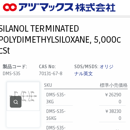
メニュー
ホーム
SILANOL TERMINATED
お気に入り
POLYDIMETHYLSILOXANE, 5,000c
カート
cSt
マイアカウント
主要取扱ブランド
製品コード:
CAS No:
SDS/MSDS:
オリジ
DMS-S35
70131-67-8
ナル英文
代理店一覧
支払い
SKU
標準小売価格
製品検索
DMS-S35-
￥26290
3KG
0
見積発行
DMS-S35-
￥38230
16KG
0
DMS-S35-