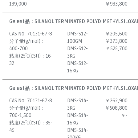
139,000
￥933,800
Gelest品：
SILANOL TERMINATED POLYDIMETHYLSILOXAN
CAS No:
70131-67-8
DMS-S12-
￥205,600
分子量(g/mol)：
100GM
￥373,800
400-700
DMS-S12-
￥525,700
粘度(25˚C(cSt))：
16-
3KG
32
DMS-S12-
16KG
Gelest品：
SILANOL TERMINATED POLYDIMETHYLSILOXAN
CAS No:
70131-67-8
DMS-S14-
￥262,900
分子量(g/mol)：
3KG
￥508,800
700-1,500
DMS-S14-
￥-
粘度(25˚C(cSt))：
35-
16KG
45
DMS-S14-
200KG