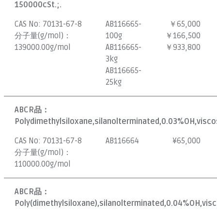
150000cSt.;.
CAS No:
70131-67-8
AB116665-
￥65,000
分子量(g/mol)：
100g
￥166,500
139000.00g/mol
AB116665-
￥933,800
3kg
AB116665-
25kg
ABCR品：
Polydimethylsiloxane,silanolterminated,0.03%OH,visco
CAS No:
70131-67-8
AB116664
¥
65,000
分子量(g/mol)：
110000.00g/mol
ABCR品：
Poly(dimethylsiloxane),silanolterminated,0.04%OH,visc