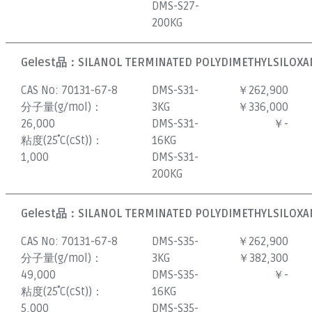
DMS-S27-
200KG
Gelest品：
SILANOL TERMINATED POLYDIMETHYLSILOXAN
CAS No:
70131-67-8
DMS-S31-
￥262,900
分子量(g/mol)：
3KG
￥336,000
26,000
DMS-S31-
￥-
粘度(25˚C(cSt))：
16KG
1,000
DMS-S31-
200KG
Gelest品：
SILANOL TERMINATED POLYDIMETHYLSILOXAN
CAS No:
70131-67-8
DMS-S35-
￥262,900
分子量(g/mol)：
3KG
￥382,300
49,000
DMS-S35-
￥-
粘度(25˚C(cSt))：
16KG
5,000
DMS-S35-