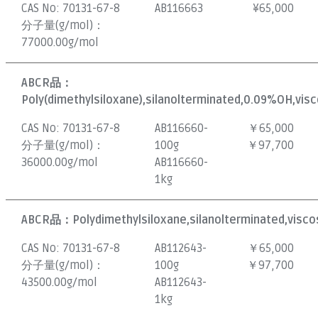
CAS No:
70131-67-8
AB116663
¥
65,000
分子量(g/mol)：
77000.00g/mol
ABCR品：
Poly(dimethylsiloxane),silanolterminated,0.09%OH,visc
CAS No:
70131-67-8
AB116660-
￥65,000
分子量(g/mol)：
100g
￥97,700
36000.00g/mol
AB116660-
1kg
ABCR品：
Polydimethylsiloxane,silanolterminated,visco
CAS No:
70131-67-8
AB112643-
￥65,000
分子量(g/mol)：
100g
￥97,700
43500.00g/mol
AB112643-
1kg