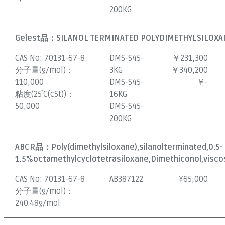
200KG
Gelest品：
SILANOL TERMINATED POLYDIMETHYLSILOXAN
CAS No:
70131-67-8
DMS-S45-
￥231,300
分子量(g/mol)：
3KG
￥340,200
110,000
DMS-S45-
￥-
粘度(25˚C(cSt))：
16KG
50,000
DMS-S45-
200KG
ABCR品：
Poly(dimethylsiloxane),silanolterminated,0.5-
1.5%octamethylcyclotetrasiloxane,Dimethiconol,viscos
CAS No:
70131-67-8
AB387122
¥
65,000
分子量(g/mol)：
240.48g/mol