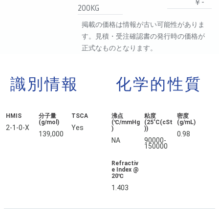
￥-
200KG
掲載の価格は情報が古い可能性がありま
す。見積・受注確認書の発行時の価格が
正式なものとなります。
識別情報
化学的性質
HMIS
分子量
TSCA
沸点
粘度
密度
(g/mol)
(℃/mmHg
(25˚C(cSt
(g/mL)
2-1-0-X
Yes
)
))
139,000
0.98
NA
90000-
150000
Refractiv
e Index @
20℃
1.403