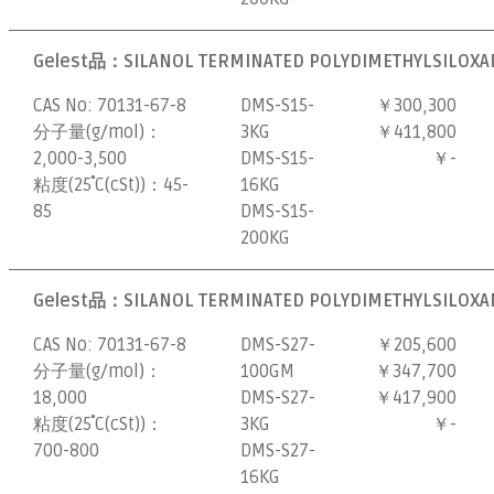
Gelest品：
SILANOL TERMINATED POLYDIMETHYLSILOXAN
CAS No:
70131-67-8
DMS-S15-
￥300,300
分子量(g/mol)：
3KG
￥411,800
2,000-3,500
DMS-S15-
￥-
粘度(25˚C(cSt))：
45-
16KG
85
DMS-S15-
200KG
Gelest品：
SILANOL TERMINATED POLYDIMETHYLSILOXAN
CAS No:
70131-67-8
DMS-S27-
￥205,600
分子量(g/mol)：
100GM
￥347,700
18,000
DMS-S27-
￥417,900
粘度(25˚C(cSt))：
3KG
￥-
700-800
DMS-S27-
16KG