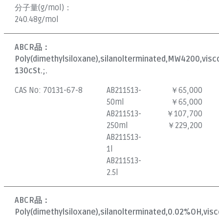
分子量(g/mol)：
240.48g/mol
ABCR品：
Poly(dimethylsiloxane),silanolterminated,MW4200,visc
130cSt.;.
CAS No:
70131-67-8
AB211513-
￥65,000
50ml
￥65,000
AB211513-
￥107,700
250ml
￥229,200
AB211513-
1l
AB211513-
2.5l
ABCR品：
Poly(dimethylsiloxane),silanolterminated,0.02%OH,vis