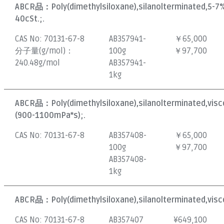
ABCR品：
Poly(dimethylsiloxane),silanolterminated,5-7
40cSt.;.
CAS No:
70131-67-8
AB357941-
￥65,000
分子量(g/mol)：
100g
￥97,700
240.48g/mol
AB357941-
1kg
ABCR品：
Poly(dimethylsiloxane),silanolterminated,vis
(900-1100mPa*s);.
CAS No:
70131-67-8
AB357408-
￥65,000
100g
￥97,700
AB357408-
1kg
ABCR品：
Poly(dimethylsiloxane),silanolterminated,visc
CAS No:
70131-67-8
AB357407
¥
649,100