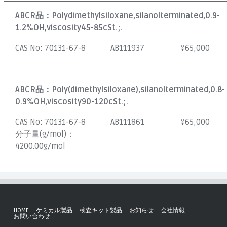
ABCR品：
Polydimethylsiloxane,silanolterminated,0.9-
1.2%OH,viscosity45-85cSt.;.
CAS No:
70131-67-8
AB111937
¥
65,000
ABCR品：
Poly(dimethylsiloxane),silanolterminated,0.8-
0.9%OH,viscosity90-120cSt.;.
CAS No:
70131-67-8
AB111861
¥
65,000
分子量(g/mol)：
4200.00g/mol
HOME
ケミカル製品
検査キット製品
お知らせ
会社情報
お問い合わせ