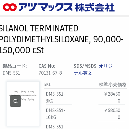
メニュー
ホーム
SILANOL TERMINATED
お気に入り
POLYDIMETHYLSILOXANE, 90,000-
カート
150,000 cSt
マイアカウント
主要取扱ブランド
製品コード:
CAS No:
SDS/MSDS:
オリジ
DMS-S51
70131-67-8
ナル英文
代理店一覧
支払い
SKU
標準小売価格
製品検索
DMS-S51-
￥28450
3KG
0
見積発行
DMS-S51-
￥58050
16KG
0
DMS-S51-