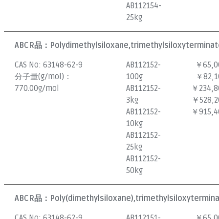
AB112154-
25kg
ABCR品：
Polydimethylsiloxane,trimethylsiloxyterminate
CAS No:
63148-62-9
AB112152-
￥65,0
分子量(g/mol)：
100g
￥82,1
770.00g/mol
AB112152-
￥234,8
3kg
￥528,2
AB112152-
￥915,4
10kg
AB112152-
25kg
AB112152-
50kg
ABCR品：
Poly(dimethylsiloxane),trimethylsiloxytermina
CAS No:
63148-62-9
AB112151-
￥65,0