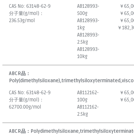
CAS No:
63148-62-9
AB128993-
￥65,0
分子量(g/mol)：
500g
￥65,0
236.53g/mol
AB128993-
￥65,0
1kg
￥182,3
AB128993-
2.5kg
AB128993-
10kg
ABCR品：
Poly(dimethylsiloxane),trimethylsiloxyterminated,visco
CAS No:
63148-62-9
AB112162-
￥65,0
分子量(g/mol)：
100g
￥65,0
62700.00g/mol
AB112162-
2.5kg
ABCR品：
Polydimethylsiloxane,trimethylsiloxyterminat