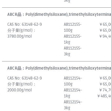
3kg
ABCR品：
Poly(dimethylsiloxane),trimethylsiloxytermina
CAS No:
63148-62-9
AB112155-
￥65,0
分子量(g/mol)：
100g
￥65,0
3780.00g/mol
AB112155-
￥94,4
1kg
AB112155-
3kg
ABCR品：
Poly(dimethylsiloxane),trimethylsiloxytermina
CAS No:
63148-62-9
AB112154-
￥65,0
分子量(g/mol)：
100g
￥65,0
2000.00g/mol
AB112154-
￥74,7
1kg
￥485,4
AB112154-
3kg