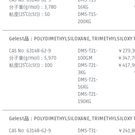
CAS No:
63148-62-9
DMS-T15-
分子量(g/mol)：
3,780
16KG
粘度(25˚C(cSt))：
50
DMS-T15-
200KG
Gelest品：
POLYDIMETHYLSILOXANE, TRIMETHYLSILOXY 
CAS No:
63148-62-9
DMS-T21-
￥279,3
分子量(g/mol)：
5,970
100GM
￥347,7
粘度(25˚C(cSt))：
100
DMS-T21-
￥417,9
3KG
DMS-T21-
16KG
DMS-T21-
190KG
Gelest品：
POLYDIMETHYLSILOXANE, TRIMETHYLSILOXY T
CAS No:
63148-62-9
DMS-T31-
￥241,8