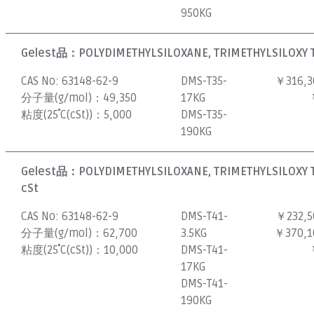
950KG
Gelest品：
POLYDIMETHYLSILOXANE, TRIMETHYLSILOXY T
CAS No:
63148-62-9
DMS-T35-
￥316,3
分子量(g/mol)：
49,350
17KG
粘度(25˚C(cSt))：
5,000
DMS-T35-
190KG
Gelest品：
POLYDIMETHYLSILOXANE, TRIMETHYLSILOXY 
cSt
CAS No:
63148-62-9
DMS-T41-
￥232,5
分子量(g/mol)：
62,700
3.5KG
￥370,1
粘度(25˚C(cSt))：
10,000
DMS-T41-
17KG
DMS-T41-
190KG