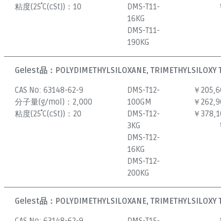
粘度(25˚C(cSt))：
10
DMS-T11-
16KG
DMS-T11-
190KG
Gelest品：
POLYDIMETHYLSILOXANE, TRIMETHYLSILOXY 
CAS No:
63148-62-9
DMS-T12-
￥205,6
分子量(g/mol)：
2,000
100GM
￥262,9
粘度(25˚C(cSt))：
20
DMS-T12-
￥378,1
3KG
DMS-T12-
16KG
DMS-T12-
200KG
Gelest品：
POLYDIMETHYLSILOXANE, TRIMETHYLSILOXY 