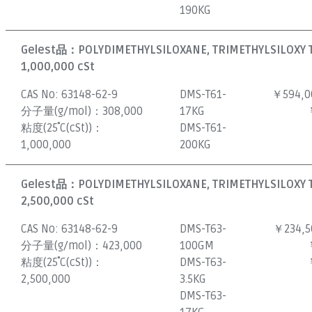
190KG
Gelest品：
POLYDIMETHYLSILOXANE, TRIMETHYLSILOXY 
1,000,000 cSt
CAS No:
63148-62-9
DMS-T61-
￥594,0
分子量(g/mol)：
308,000
17KG
粘度(25˚C(cSt))：
DMS-T61-
1,000,000
200KG
Gelest品：
POLYDIMETHYLSILOXANE, TRIMETHYLSILOXY 
2,500,000 cSt
CAS No:
63148-62-9
DMS-T63-
￥234,5
分子量(g/mol)：
423,000
100GM
粘度(25˚C(cSt))：
DMS-T63-
2,500,000
3.5KG
DMS-T63-