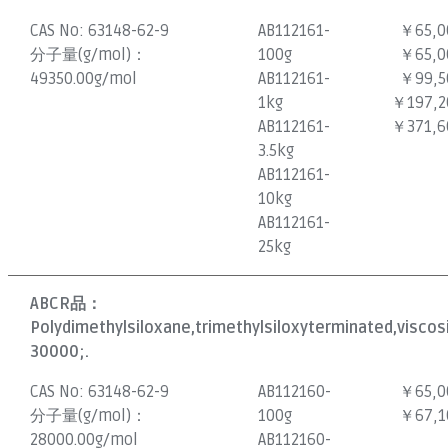
CAS No:
63148-62-9
AB112161-
￥65,0
分子量(g/mol)：
100g
￥65,0
49350.00g/mol
AB112161-
￥99,5
1kg
￥197,2
AB112161-
￥371,6
3.5kg
AB112161-
10kg
AB112161-
25kg
ABCR品：
Polydimethylsiloxane,trimethylsiloxyterminated,visco
30000;.
CAS No:
63148-62-9
AB112160-
￥65,0
分子量(g/mol)：
100g
￥67,1
28000.00g/mol
AB112160-