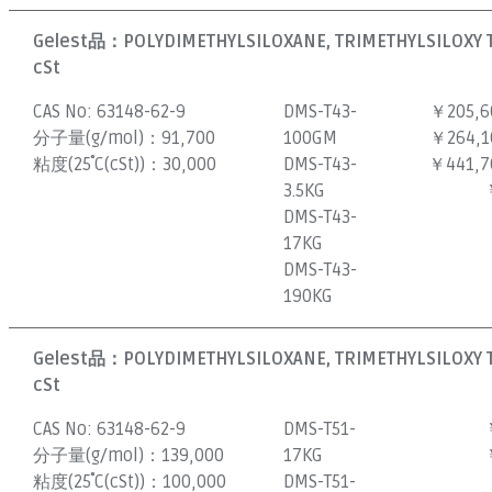
Gelest品：
POLYDIMETHYLSILOXANE, TRIMETHYLSILOXY 
cSt
CAS No:
63148-62-9
DMS-T43-
￥205,6
分子量(g/mol)：
91,700
100GM
￥264,1
粘度(25˚C(cSt))：
30,000
DMS-T43-
￥441,7
3.5KG
DMS-T43-
17KG
DMS-T43-
190KG
Gelest品：
POLYDIMETHYLSILOXANE, TRIMETHYLSILOXY 
cSt
CAS No:
63148-62-9
DMS-T51-
分子量(g/mol)：
139,000
17KG
粘度(25˚C(cSt))：
100,000
DMS-T51-