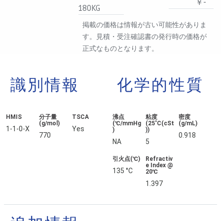
￥-
180KG
掲載の価格は情報が古い可能性がありま
す。見積・受注確認書の発行時の価格が
正式なものとなります。
識別情報
化学的性質
HMIS
分子量
TSCA
沸点
粘度
密度
(g/mol)
(℃/mmHg
(25˚C(cSt
(g/mL)
1-1-0-X
Yes
)
))
770
0.918
NA
5
引火点(℃)
Refractiv
e Index @
135 °C
20℃
1.397