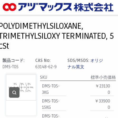
メニュー
ホーム
POLYDIMETHYLSILOXANE,
お気に入り
TRIMETHYLSILOXY TERMINATED, 5
カート
cSt
マイアカウント
主要取扱ブランド
製品コード:
CAS No:
SDS/MSDS:
オリジ
DMS-T05
63148-62-9
ナル英文
代理店一覧
支払い
SKU
標準小売価格
製品検索
DMS-T05-
￥23130
3KG
0
見積発行
DMS-T05-
￥33900
15KG
0
DMS-T05-