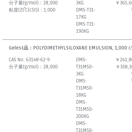
分子量(g/mol)：
28,000
3KG
￥365,6
粘度(25˚C(cSt))：
1,000
DMS-T31-
17KG
DMS-T31-
190KG
Gelest品：
POLYDIMETHYLSILOXANE EMULSION, 1,000 c
CAS No:
63148-62-9
DMS-
￥241,8
分子量(g/mol)：
28,000
T31M50-
￥358,3
3KG
DMS-
T31M50-
18KG
DMS-
T31M50-
200KG
DMS-
T31M50-