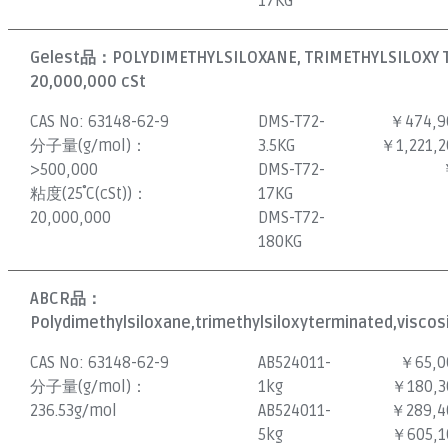
17KG
Gelest品：
POLYDIMETHYLSILOXANE, TRIMETHYLSILOXY 
20,000,000 cSt
CAS No:
63148-62-9
DMS-T72-
￥474,9
分子量(g/mol)：
3.5KG
￥1,221,2
>500,000
DMS-T72-
粘度(25˚C(cSt))：
17KG
20,000,000
DMS-T72-
180KG
ABCR品：
Polydimethylsiloxane,trimethylsiloxyterminated,viscos
CAS No:
63148-62-9
AB524011-
￥65,0
分子量(g/mol)：
1kg
￥180,3
236.53g/mol
AB524011-
￥289,4
5kg
￥605,1