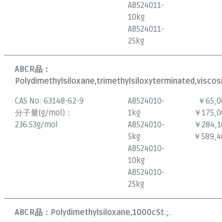
AB524011-
10kg
AB524011-
25kg
ABCR品：
Polydimethylsiloxane,trimethylsiloxyterminated,viscos
CAS No:
63148-62-9
AB524010-
￥65,0
分子量(g/mol)：
1kg
￥175,0
236.53g/mol
AB524010-
￥284,1
5kg
￥589,4
AB524010-
10kg
AB524010-
25kg
ABCR品：
Polydimethylsiloxane,1000cSt.;.