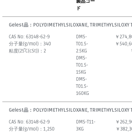
製品コー
ド
Gelest品：
POLYDIMETHYLSILOXANE, TRIMETHYLSILOXY T
CAS No:
63148-62-9
DMS-
￥274,8
分子量(g/mol)：
340
T01.5-
￥540,6
粘度(25˚C(cSt))：
2
2.5KG
DMS-
T01.5-
15KG
DMS-
T01.5-
160KG
Gelest品：
POLYDIMETHYLSILOXANE, TRIMETHYLSILOXY 
CAS No:
63148-62-9
DMS-T11-
￥262,9
分子量(g/mol)：
1,250
3KG
￥382,3