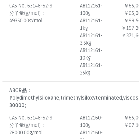
CAS No:
63148-62-9
AB112161-
￥65,0
分子量(g/mol)：
100g
￥65,0
49350.00g/mol
AB112161-
￥99,5
1kg
￥197,2
AB112161-
￥371,6
3.5kg
AB112161-
10kg
AB112161-
25kg
ABCR品：
Polydimethylsiloxane,trimethylsiloxyterminated,visco
30000;.
CAS No:
63148-62-9
AB112160-
￥65,0
分子量(g/mol)：
100g
￥67,1
28000.00g/mol
AB112160-