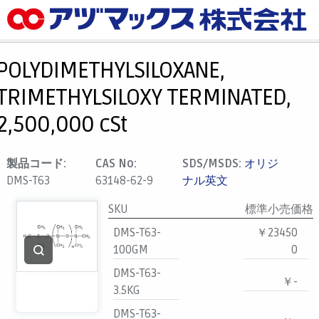
メニュー
ホーム
POLYDIMETHYLSILOXANE,
お気に入り
TRIMETHYLSILOXY TERMINATED,
カート
2,500,000 cSt
マイアカウント
主要取扱ブランド
製品コード:
CAS No:
SDS/MSDS:
オリジ
DMS-T63
63148-62-9
ナル英文
代理店一覧
支払い
SKU
標準小売価格
製品検索
DMS-T63-
￥23450
100GM
0
見積発行
DMS-T63-
￥-
3.5KG
DMS-T63-