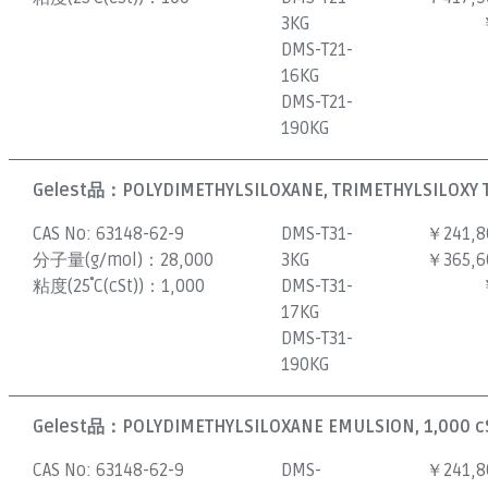
3KG
DMS-T21-
16KG
DMS-T21-
190KG
Gelest品：
POLYDIMETHYLSILOXANE, TRIMETHYLSILOXY T
CAS No:
63148-62-9
DMS-T31-
￥241,8
分子量(g/mol)：
28,000
3KG
￥365,6
粘度(25˚C(cSt))：
1,000
DMS-T31-
17KG
DMS-T31-
190KG
Gelest品：
POLYDIMETHYLSILOXANE EMULSION, 1,000 c
CAS No:
63148-62-9
DMS-
￥241,8