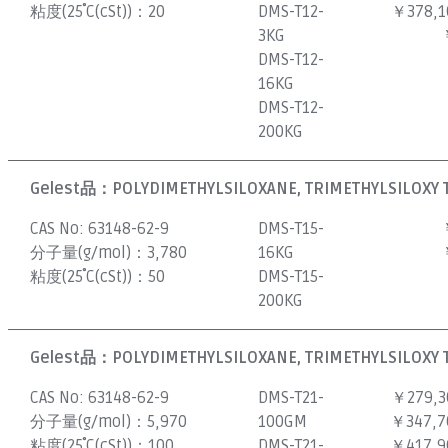
粘度(25˚C(cSt))：
20
DMS-T12-
￥378,1
3KG
DMS-T12-
16KG
DMS-T12-
200KG
Gelest品：
POLYDIMETHYLSILOXANE, TRIMETHYLSILOXY 
CAS No:
63148-62-9
DMS-T15-
分子量(g/mol)：
3,780
16KG
粘度(25˚C(cSt))：
50
DMS-T15-
200KG
Gelest品：
POLYDIMETHYLSILOXANE, TRIMETHYLSILOXY 
CAS No:
63148-62-9
DMS-T21-
￥279,3
分子量(g/mol)：
5,970
100GM
￥347,7
粘度(25˚C(cSt))：
100
DMS-T21-
￥417,9