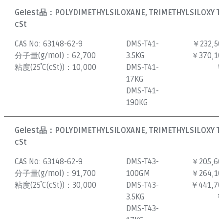
Gelest品：
POLYDIMETHYLSILOXANE, TRIMETHYLSILOXY 
cSt
CAS No:
63148-62-9
DMS-T41-
￥232,5
分子量(g/mol)：
62,700
3.5KG
￥370,1
粘度(25˚C(cSt))：
10,000
DMS-T41-
17KG
DMS-T41-
190KG
Gelest品：
POLYDIMETHYLSILOXANE, TRIMETHYLSILOXY 
cSt
CAS No:
63148-62-9
DMS-T43-
￥205,6
分子量(g/mol)：
91,700
100GM
￥264,1
粘度(25˚C(cSt))：
30,000
DMS-T43-
￥441,7
3.5KG
DMS-T43-