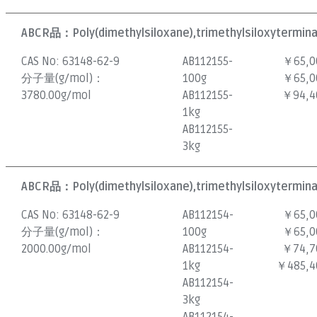
ABCR品：
Poly(dimethylsiloxane),trimethylsiloxytermina
CAS No:
63148-62-9
AB112155-
￥65,0
分子量(g/mol)：
100g
￥65,0
3780.00g/mol
AB112155-
￥94,4
1kg
AB112155-
3kg
ABCR品：
Poly(dimethylsiloxane),trimethylsiloxytermina
CAS No:
63148-62-9
AB112154-
￥65,0
分子量(g/mol)：
100g
￥65,0
2000.00g/mol
AB112154-
￥74,7
1kg
￥485,4
AB112154-
3kg