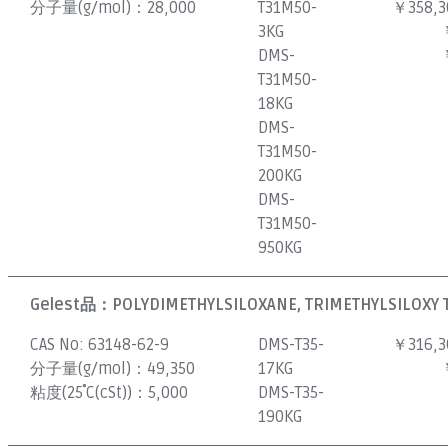
分子量(g/mol)：
28,000
T31M50-
￥358,3
3KG
DMS-
T31M50-
18KG
DMS-
T31M50-
200KG
DMS-
T31M50-
950KG
Gelest品：
POLYDIMETHYLSILOXANE, TRIMETHYLSILOXY T
CAS No:
63148-62-9
DMS-T35-
￥316,3
分子量(g/mol)：
49,350
17KG
粘度(25˚C(cSt))：
5,000
DMS-T35-
190KG