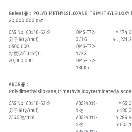
Gelest品：
POLYDIMETHYLSILOXANE, TRIMETHYLSILOXY 
20,000,000 cSt
CAS No:
63148-62-9
DMS-T72-
￥474,9
分子量(g/mol)：
3.5KG
￥1,221,2
>500,000
DMS-T72-
粘度(25˚C(cSt))：
17KG
20,000,000
DMS-T72-
180KG
ABCR品：
Polydimethylsiloxane,trimethylsiloxyterminated,viscos
CAS No:
63148-62-9
AB524011-
￥65,0
分子量(g/mol)：
1kg
￥180,3
236.53g/mol
AB524011-
￥289,4
5kg
￥605,1
AB524011-