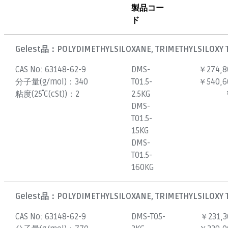
製品コー
ド
Gelest品：
POLYDIMETHYLSILOXANE, TRIMETHYLSILOXY T
CAS No:
63148-62-9
DMS-
￥274,8
分子量(g/mol)：
340
T01.5-
￥540,6
粘度(25˚C(cSt))：
2
2.5KG
DMS-
T01.5-
15KG
DMS-
T01.5-
160KG
Gelest品：
POLYDIMETHYLSILOXANE, TRIMETHYLSILOXY T
CAS No:
63148-62-9
DMS-T05-
￥231,3