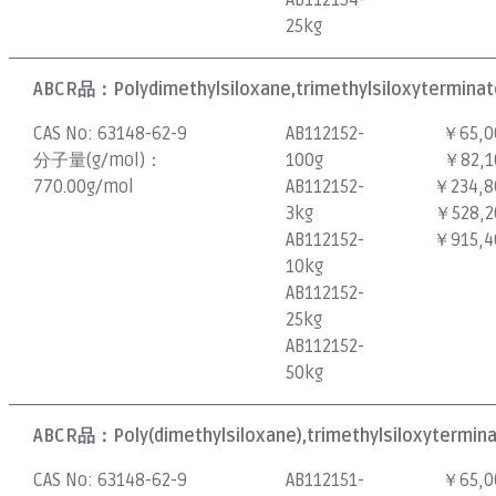
AB112154-
25kg
ABCR品：
Polydimethylsiloxane,trimethylsiloxyterminate
CAS No:
63148-62-9
AB112152-
￥65,0
分子量(g/mol)：
100g
￥82,1
770.00g/mol
AB112152-
￥234,8
3kg
￥528,2
AB112152-
￥915,4
10kg
AB112152-
25kg
AB112152-
50kg
ABCR品：
Poly(dimethylsiloxane),trimethylsiloxytermina
CAS No:
63148-62-9
AB112151-
￥65,0