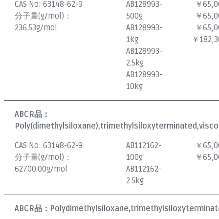
CAS No:
63148-62-9
AB128993-
￥65,0
分子量(g/mol)：
500g
￥65,0
236.53g/mol
AB128993-
￥65,0
1kg
￥182,3
AB128993-
2.5kg
AB128993-
10kg
ABCR品：
Poly(dimethylsiloxane),trimethylsiloxyterminated,visco
CAS No:
63148-62-9
AB112162-
￥65,0
分子量(g/mol)：
100g
￥65,0
62700.00g/mol
AB112162-
2.5kg
ABCR品：
Polydimethylsiloxane,trimethylsiloxyterminat