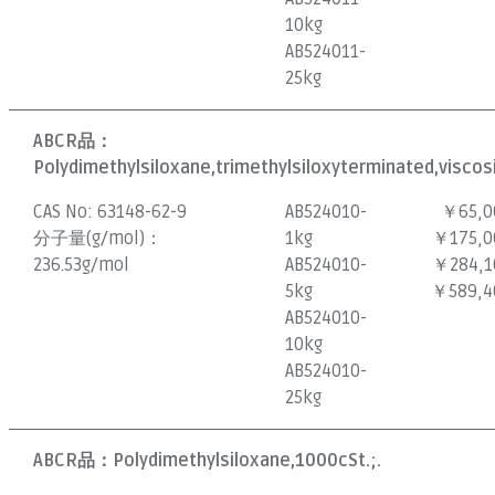
10kg
AB524011-
25kg
ABCR品：
Polydimethylsiloxane,trimethylsiloxyterminated,viscos
CAS No:
63148-62-9
AB524010-
￥65,0
分子量(g/mol)：
1kg
￥175,0
236.53g/mol
AB524010-
￥284,1
5kg
￥589,4
AB524010-
10kg
AB524010-
25kg
ABCR品：
Polydimethylsiloxane,1000cSt.;.