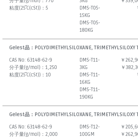
分子量(g/mol)：
770
3KG
￥339,0
粘度(25˚C(cSt))：
5
DMS-T05-
15KG
DMS-T05-
180KG
Gelest品：
POLYDIMETHYLSILOXANE, TRIMETHYLSILOXY 
CAS No:
63148-62-9
DMS-T11-
￥262,9
分子量(g/mol)：
1,250
3KG
￥382,3
粘度(25˚C(cSt))：
10
DMS-T11-
16KG
DMS-T11-
190KG
Gelest品：
POLYDIMETHYLSILOXANE, TRIMETHYLSILOXY 
CAS No:
63148-62-9
DMS-T12-
￥205,6
分子量(g/mol)：
2,000
100GM
￥262,9