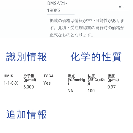
DMS-V21-
￥-
180KG
掲載の価格は情報が古い可能性がありま
す。見積・受注確認書の発行時の価格が
正式なものとなります。
識別情報
化学的性質
HMIS
分子量
TSCA
沸点
粘度
密度
(g/mol)
(℃/mmHg
(25˚C(cSt
(g/mL)
1-1-0-X
Yes
)
))
6,000
0.97
NA
100
追加情報