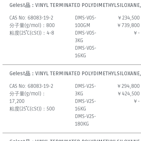
Gelest品：
VINYL TERMINATED POLYDIMETHYLSILOXANE, 
CAS No:
68083-19-2
DMS-V05-
￥234,500
分子量(g/mol)：
800
100GM
￥739,800
粘度(25˚C(cSt))：
4-8
DMS-V05-
￥-
3KG
DMS-V05-
16KG
Gelest品：
VINYL TERMINATED POLYDIMETHYLSILOXANE,
CAS No:
68083-19-2
DMS-V25-
￥294,800
分子量(g/mol)：
3KG
￥424,500
17,200
DMS-V25-
￥-
粘度(25˚C(cSt))：
500
16KG
DMS-V25-
180KG