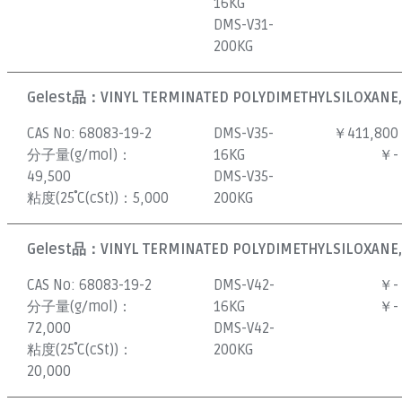
16KG
DMS-V31-
200KG
Gelest品：
VINYL TERMINATED POLYDIMETHYLSILOXANE, 
CAS No:
68083-19-2
DMS-V35-
￥411,800
分子量(g/mol)：
16KG
￥-
49,500
DMS-V35-
粘度(25˚C(cSt))：
5,000
200KG
Gelest品：
VINYL TERMINATED POLYDIMETHYLSILOXANE,
CAS No:
68083-19-2
DMS-V42-
￥-
分子量(g/mol)：
16KG
￥-
72,000
DMS-V42-
粘度(25˚C(cSt))：
200KG
20,000