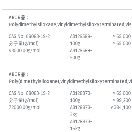
ABCR品：
Polydimethylsiloxane,vinyldimethylsiloxyterminated,vis
CAS No:
68083-19-2
AB129589-
￥65,000
分子量(g/mol)：
100g
￥65,000
43000.00g/mol
AB129589-
500g
ABCR品：
Poly(dimethylsiloxane),vinyldimethylsiloxyterminated,v
CAS No:
68083-19-2
AB128873-
￥65,000
分子量(g/mol)：
100g
￥99,200
72000.00g/mol
AB128873-
￥384,100
3kg
AB128873-
16kg