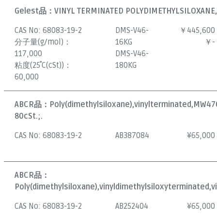
Gelest品：
VINYL TERMINATED POLYDIMETHYLSILOXANE,
CAS No:
68083-19-2
DMS-V46-
￥445,600
分子量(g/mol)：
16KG
￥-
117,000
DMS-V46-
粘度(25˚C(cSt))：
180KG
60,000
ABCR品：
Poly(dimethylsiloxane),vinylterminated,MW47
80cSt.;.
CAS No:
68083-19-2
AB387084
¥
65,000
ABCR品：
Poly(dimethylsiloxane),vinyldimethylsiloxyterminated,v
CAS No:
68083-19-2
AB252404
¥
65,000