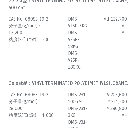
Gelest品：
VINYL TERMINATED POLYDIMETHYLSILOXANE, R
500 cSt
CAS No:
68083-19-2
DMS-
￥1,132,700
分子量(g/mol)：
V25R-3KG
￥-
17,200
DMS-
￥-
粘度(25˚C(cSt))：
500
V25R-
18KG
DMS-
V25R-
180KG
Gelest品：
VINYL TERMINATED POLYDIMETHYLSILOXANE, 
CAS No:
68083-19-2
DMS-V31-
￥205,600
分子量(g/mol)：
100GM
￥231,300
28,000
DMS-V31-
￥390,800
粘度(25˚C(cSt))：
1,000
3KG
￥-
DMS-V31-