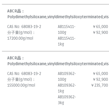
ABCR品：
Polydimethylsiloxane,vinyldimethylsiloxyterminated,vis
CAS No:
68083-19-2
AB115411-
￥65,000
分子量(g/mol)：
100g
￥92,900
17200.00g/mol
AB115411-
1kg
ABCR品：
Polydimethylsiloxane,vinyldimethylsiloxyterminated,vi
CAS No:
68083-19-2
AB109362-
￥65,000
分子量(g/mol)：
100g
￥92,900
155000.00g/mol
AB109362-
￥235,700
1kg
AB109362-
3kg