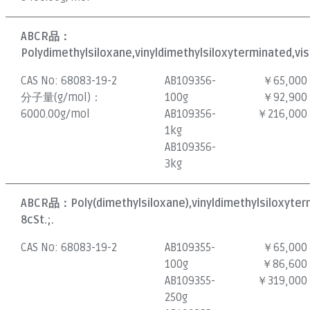
ABCR品：
Polydimethylsiloxane,vinyldimethylsiloxyterminated,vis
CAS No:
68083-19-2
AB109356-
￥65,000
分子量(g/mol)：
100g
￥92,900
6000.00g/mol
AB109356-
￥216,000
1kg
AB109356-
3kg
ABCR品：
Poly(dimethylsiloxane),vinyldimethylsiloxyter
8cSt.;.
CAS No:
68083-19-2
AB109355-
￥65,000
100g
￥86,600
AB109355-
￥319,000
250g