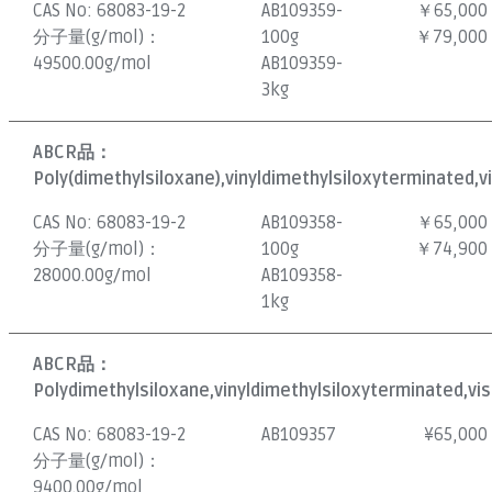
CAS No:
68083-19-2
AB109359-
￥65,000
分子量(g/mol)：
100g
￥79,000
49500.00g/mol
AB109359-
3kg
ABCR品：
Poly(dimethylsiloxane),vinyldimethylsiloxyterminated,v
CAS No:
68083-19-2
AB109358-
￥65,000
分子量(g/mol)：
100g
￥74,900
28000.00g/mol
AB109358-
1kg
ABCR品：
Polydimethylsiloxane,vinyldimethylsiloxyterminated,vis
CAS No:
68083-19-2
AB109357
¥
65,000
分子量(g/mol)：
9400.00g/mol