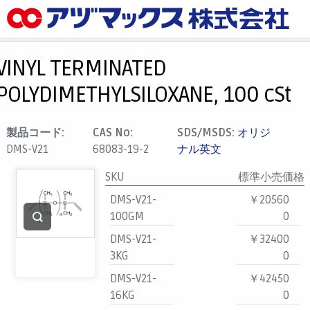
メニュー
ホーム
VINYL TERMINATED
お気に入り
POLYDIMETHYLSILOXANE, 100 cSt
カート
マイアカウント
製品コード:
CAS No:
SDS/MSDS:
オリジ
DMS-V21
68083-19-2
ナル英文
主要取扱ブランド
代理店一覧
SKU
標準小売価格
DMS-V21-
￥20560
支払い
100GM
0
製品検索
DMS-V21-
￥32400
見積発行
3KG
0
DMS-V21-
￥42450
16KG
0