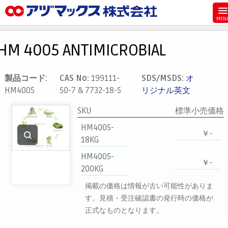
メニュー
ホーム
HM 4005 ANTIMICROBIAL
お気に入り
カート
製品コード:
CAS No:
199111-
SDS/MSDS:
オ
HM4005
50-7 & 7732-18-5
リジナル英文
マイアカウント
SKU
標準小売価格
主要取扱ブランド
HM4005-
代理店一覧
￥-
18KG
支払い
HM4005-
￥-
製品検索
200KG
見積発行
掲載の価格は情報が古い可能性がありま
す。見積・受注確認書の発行時の価格が
正式なものとなります。