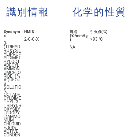
識別情報
化学的性質
Synonym
HMIS
沸点
引火点(℃)
s
(℃/mmHg
2-0-0-X
>93 °C
)
3-
(TRIHYD
NA
ROXYSIL
YL)PROP
YLDIMET
HYLOCT
ADECYL
AMMONI
UMCHLO
RIDE, 1%
AQUEOU
S
SOLUTIO
N;
OCTADE
CYLDIME
THYL(3-
TRIHYDR
OXYSILY
LPROPY
L)AMMO
NIUM
CHLORID
E, 84%
ACTIVE
CONDEN