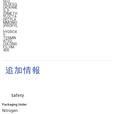
SED;
SILSESQ
UIOXANE
S, 3-
(DIMETH
YLOCTA
DECYLA
MMONIO
)PROPYL
,
HYDROX
Y-
TERMIN
ATED,
CHLORID
ES; HM
400
追加情報
Safety
Packaging Under
Nitrogen