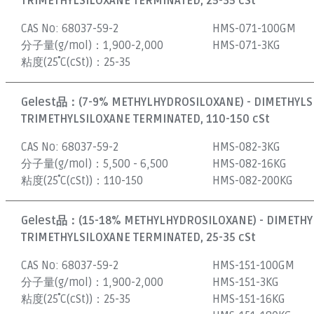
TRIMETHYLSILOXANE TERMINATED, 25-35 cSt
CAS No:
68037-59-2
HMS-071-100GM
分子量(g/mol)：
1,900-2,000
HMS-071-3KG
粘度(25˚C(cSt))：
25-35
Gelest品：
(7-9% METHYLHYDROSILOXANE) - DIMETHYL
TRIMETHYLSILOXANE TERMINATED, 110-150 cSt
CAS No:
68037-59-2
HMS-082-3KG
分子量(g/mol)：
5,500 - 6,500
HMS-082-16KG
粘度(25˚C(cSt))：
110-150
HMS-082-200KG
Gelest品：
(15-18% METHYLHYDROSILOXANE) - DIMETH
TRIMETHYLSILOXANE TERMINATED, 25-35 cSt
CAS No:
68037-59-2
HMS-151-100GM
分子量(g/mol)：
1,900-2,000
HMS-151-3KG
粘度(25˚C(cSt))：
25-35
HMS-151-16KG