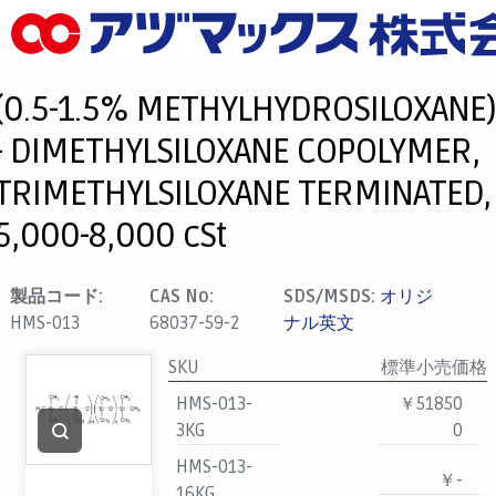
メニュー
ホーム
(0.5-1.5% METHYLHYDROSILOXANE)
お気に入り
- DIMETHYLSILOXANE COPOLYMER,
カート
TRIMETHYLSILOXANE TERMINATED,
マイアカウント
5,000-8,000 cSt
主要取扱ブランド
代理店一覧
製品コード:
CAS No:
SDS/MSDS:
オリジ
支払い
HMS-013
68037-59-2
ナル英文
製品検索
SKU
標準小売価格
見積発行
HMS-013-
￥51850
3KG
0
HMS-013-
￥-
16KG