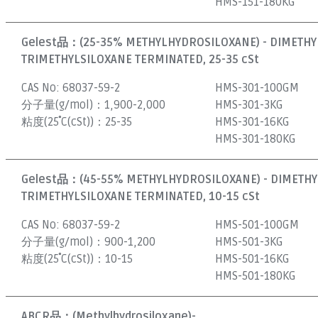
HMS-151-180KG
Gelest品：
(25-35% METHYLHYDROSILOXANE) - DIMETH
TRIMETHYLSILOXANE TERMINATED, 25-35 cSt
CAS No:
68037-59-2
HMS-301-100GM
分子量(g/mol)：
1,900-2,000
HMS-301-3KG
粘度(25˚C(cSt))：
25-35
HMS-301-16KG
HMS-301-180KG
Gelest品：
(45-55% METHYLHYDROSILOXANE) - DIMETH
TRIMETHYLSILOXANE TERMINATED, 10-15 cSt
CAS No:
68037-59-2
HMS-501-100GM
分子量(g/mol)：
900-1,200
HMS-501-3KG
粘度(25˚C(cSt))：
10-15
HMS-501-16KG
HMS-501-180KG
ABCR品：
(Methylhydrosiloxane)-