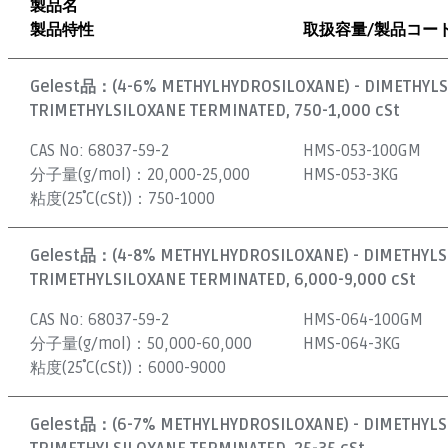
製品名
製品特性
取扱容量/製品コー
Gelest品：
(4-6% METHYLHYDROSILOXANE) - DIMETHYL
TRIMETHYLSILOXANE TERMINATED, 750-1,000 cSt
CAS No:
68037-59-2
HMS-053-100GM
分子量(g/mol)：
20,000-25,000
HMS-053-3KG
粘度(25˚C(cSt))：
750-1000
Gelest品：
(4-8% METHYLHYDROSILOXANE) - DIMETHYL
TRIMETHYLSILOXANE TERMINATED, 6,000-9,000 cSt
CAS No:
68037-59-2
HMS-064-100GM
分子量(g/mol)：
50,000-60,000
HMS-064-3KG
粘度(25˚C(cSt))：
6000-9000
Gelest品：
(6-7% METHYLHYDROSILOXANE) - DIMETHYL