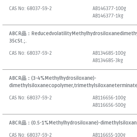
CAS No:
68037-59-2
AB146377-100g
AB146377-1kg
ABCR品：
ReducedvolatilityMethylhydrosiloxanedimethy
35cSt.;.
CAS No:
68037-59-2
AB134685-100g
AB134685-3kg
ABCR品：
(3-4%Methylhydrosiloxane)-
dimethylsiloxanecopolymer,trimethylsiloxaneterminate
CAS No:
68037-59-2
AB116656-100g
AB116656-500g
ABCR品：
(0.5-1%Methylhydrosiloxane)-dimethylsiloxa
CAS No:
68037-59-2
AB116655-100g