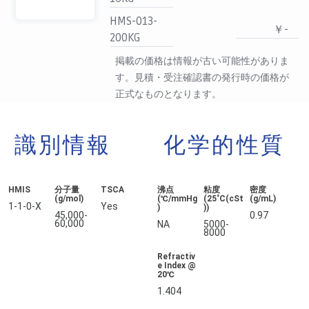
HMS-013-
￥-
200KG
掲載の価格は情報が古い可能性がありま
す。見積・受注確認書の発行時の価格が
正式なものとなります。
識別情報
化学的性質
HMIS
分子量
TSCA
沸点
粘度
密度
(g/mol)
(℃/mmHg
(25˚C(cSt
(g/mL)
1-1-0-X
Yes
)
))
45,000-
0.97
60,000
NA
5000-
8000
Refractiv
e Index @
20℃
1.404