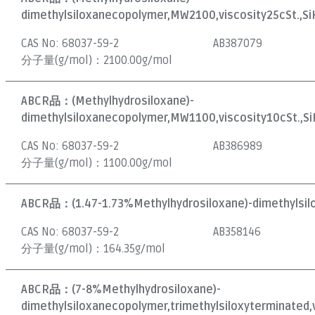
dimethylsiloxanecopolymer,MW2100,viscosity25cSt.,S
CAS No:
68037-59-2
AB387079
分子量(g/mol)：
2100.00g/mol
ABCR品：
(Methylhydrosiloxane)-
dimethylsiloxanecopolymer,MW1100,viscosity10cSt.,S
CAS No:
68037-59-2
AB386989
分子量(g/mol)：
1100.00g/mol
ABCR品：
(1.47-1.73%Methylhydrosiloxane)-dimethylsil
CAS No:
68037-59-2
AB358146
分子量(g/mol)：
164.35g/mol
ABCR品：
(7-8%Methylhydrosiloxane)-
dimethylsiloxanecopolymer,trimethylsiloxyterminated,v