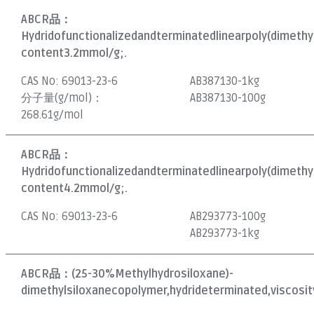
ABCR品：
Hydridofunctionalizedandterminatedlinearpoly(dimethyl
content3.2mmol/g;.
CAS No:
69013-23-6
AB387130-1kg
分子量(g/mol)：
AB387130-100g
268.61g/mol
ABCR品：
Hydridofunctionalizedandterminatedlinearpoly(dimethyl
content4.2mmol/g;.
CAS No:
69013-23-6
AB293773-100g
AB293773-1kg
ABCR品：
(25-30%Methylhydrosiloxane)-
dimethylsiloxanecopolymer,hydrideterminated,viscosit