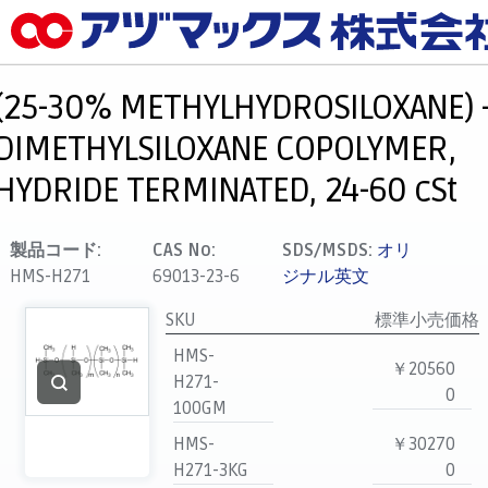
メニュー
ホーム
(25-30% METHYLHYDROSILOXANE) 
お気に入り
DIMETHYLSILOXANE COPOLYMER,
カート
HYDRIDE TERMINATED, 24-60 cSt
マイアカウント
主要取扱ブランド
製品コード:
CAS No:
SDS/MSDS:
オリ
HMS-H271
69013-23-6
ジナル英文
代理店一覧
支払い
SKU
標準小売価格
製品検索
HMS-
￥20560
H271-
見積発行
0
100GM
HMS-
￥30270
H271-3KG
0