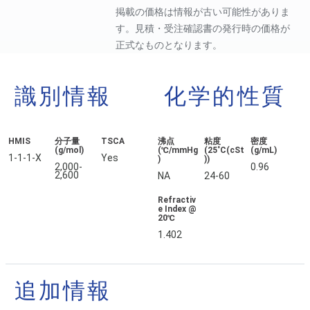
掲載の価格は情報が古い可能性がありま
す。見積・受注確認書の発行時の価格が
正式なものとなります。
識別情報
化学的性質
HMIS
分子量
TSCA
沸点
粘度
密度
(g/mol)
(℃/mmHg
(25˚C(cSt
(g/mL)
1-1-1-X
Yes
)
))
2,000-
0.96
2,600
NA
24-60
Refractiv
e Index @
20℃
1.402
追加情報