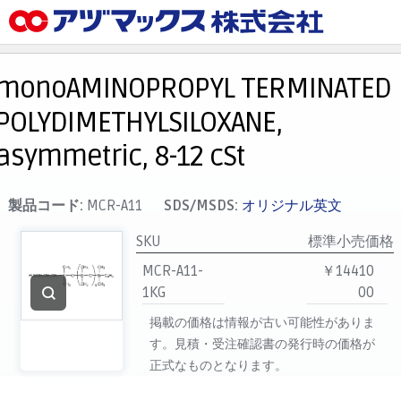
メニュー
ホーム
monoAMINOPROPYL TERMINATED
お気に入り
POLYDIMETHYLSILOXANE,
カート
asymmetric, 8-12 cSt
マイアカウント
主要取扱ブランド
製品コード:
MCR-A11
SDS/MSDS:
オリジナル英文
代理店一覧
SKU
標準小売価格
支払い
MCR-A11-
￥14410
製品検索
1KG
00
掲載の価格は情報が古い可能性がありま
見積発行
す。見積・受注確認書の発行時の価格が
正式なものとなります。