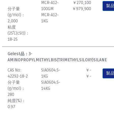
MCR-A12-
￥270,100
製
分子量
100GM
￥979,900
(g/mol)：
MCR-A12-
2,000
1KG
粘度
(25˚C(cSt))：
18-25
Gelest品：
3-
AMINOPROPYLMETHYLBIS(TRIMETHYLSILOXY)SILANE
CAS No:
SIA0604.5-
￥-
製
42292-18-2
1KG
￥-
分子量
SIA0604.5-
(g/mol)：
14KG
280
純度(%)：
0.97