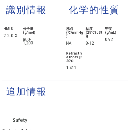
識別情報
化学的性質
HMIS
分子量
沸点
粘度
密度
(g/mol)
(℃/mmHg
(25˚C(cSt
(g/mL)
2-2-0-X
)
))
800-
0.92
1,200
NA
8-12
Refractiv
e Index @
20℃
1.411
追加情報
Safety