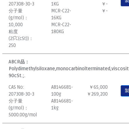
207308-30-3
1KG
￥-
分子量
MCR-C22-
￥-
(g/mol)：
16KG
10,000
MCR-C22-
粘度
180KG
(25˚C(cSt))：
250
ABCR品：
Polydimethylsiloxane,monocarbinolterminated,viscosi
90cSt.;.
CAS No:
AB146681-
￥65,000
207308-30-3
100g
￥269,200
分子量
AB146681-
(g/mol)：
1kg
5000.00g/mol