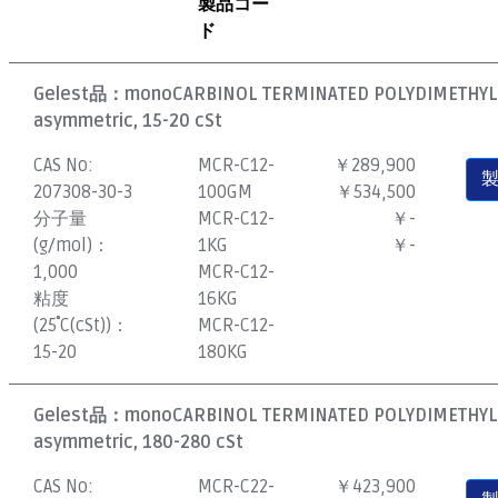
製品コー
ド
Gelest品：
monoCARBINOL TERMINATED POLYDIMETHYL
asymmetric, 15-20 cSt
CAS No:
MCR-C12-
￥289,900
207308-30-3
100GM
￥534,500
分子量
MCR-C12-
￥-
(g/mol)：
1KG
￥-
1,000
MCR-C12-
粘度
16KG
(25˚C(cSt))：
MCR-C12-
15-20
180KG
Gelest品：
monoCARBINOL TERMINATED POLYDIMETHYL
asymmetric, 180-280 cSt
CAS No:
MCR-C22-
￥423,900