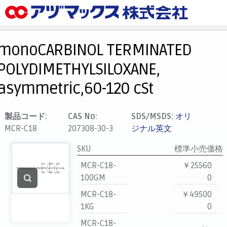
メニュー
ホーム
monoCARBINOL TERMINATED
お気に入り
POLYDIMETHYLSILOXANE,
カート
asymmetric,60-120 cSt
マイアカウント
主要取扱ブランド
製品コード:
CAS No:
SDS/MSDS:
オリ
MCR-C18
207308-30-3
ジナル英文
代理店一覧
支払い
SKU
標準小売価格
製品検索
MCR-C18-
￥25560
100GM
0
見積発行
MCR-C18-
￥49500
1KG
0
MCR-C18-