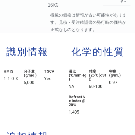
￥-
16KG
掲載の価格は情報が古い可能性がありま
す。見積・受注確認書の発行時の価格が
正式なものとなります。
識別情報
化学的性質
HMIS
分子量
TSCA
沸点
粘度
密度
(g/mol)
(℃/mmHg
(25˚C(cSt
(g/mL)
1-1-0-X
Yes
)
))
5,000
0.97
NA
60-100
Refractiv
e Index @
20℃
1.405