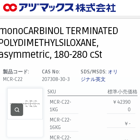
メニュー
ホーム
monoCARBINOL TERMINATED
お気に入り
POLYDIMETHYLSILOXANE,
カート
asymmetric, 180-280 cSt
マイアカウント
主要取扱ブランド
製品コード:
CAS No:
SDS/MSDS:
オリ
MCR-C22
207308-30-3
ジナル英文
代理店一覧
支払い
SKU
標準小売価格
製品検索
MCR-C22-
￥42390
1KG
0
見積発行
MCR-C22-
￥-
16KG
MCR-C22-