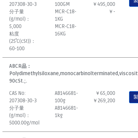
207308-30-3
100GM
￥495,000
分子量
MCR-C18-
￥-
(g/mol)：
1KG
5,000
MCR-C18-
粘度
16KG
(25˚C(cSt))：
60-100
ABCR品：
Polydimethylsiloxane,monocarbinolterminated,viscosi
90cSt.;.
CAS No:
AB146681-
￥65,000
207308-30-3
100g
￥269,200
分子量
AB146681-
(g/mol)：
1kg
5000.00g/mol