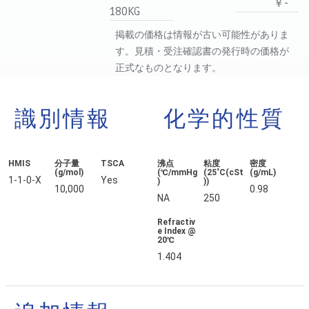
￥-
180KG
掲載の価格は情報が古い可能性がありま
す。見積・受注確認書の発行時の価格が
正式なものとなります。
識別情報
化学的性質
HMIS
分子量
TSCA
沸点
粘度
密度
(g/mol)
(℃/mmHg
(25˚C(cSt
(g/mL)
1-1-0-X
Yes
)
))
10,000
0.98
NA
250
Refractiv
e Index @
20℃
1.404