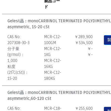
製品コー
ド
Gelest品：
monoCARBINOL TERMINATED POLYDIMETHYL
asymmetric, 15-20 cSt
CAS No:
MCR-C12-
￥289,900
207308-30-3
100GM
￥534,500
分子量
MCR-C12-
￥-
(g/mol)：
1KG
￥-
1,000
MCR-C12-
粘度
16KG
(25˚C(cSt))：
MCR-C12-
15-20
180KG
Gelest品：
monoCARBINOL TERMINATED POLYDIMETHYL
asymmetric,60-120 cSt
CAS No:
MCR-C18-
￥255,600