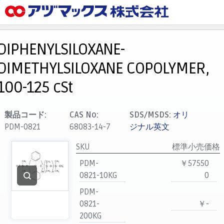
メニュー
ホーム
DIPHENYLSILOXANE-
お気に入り
DIMETHYLSILOXANE COPOLYMER,
カート
100-125 cSt
マイアカウント
主要取扱ブランド
製品コード:
CAS No:
SDS/MSDS:
オリ
PDM-0821
68083-14-7
ジナル英文
代理店一覧
支払い
SKU
標準小売価格
製品検索
PDM-
￥57550
0821-10KG
0
見積発行
PDM-
0821-
￥-
200KG