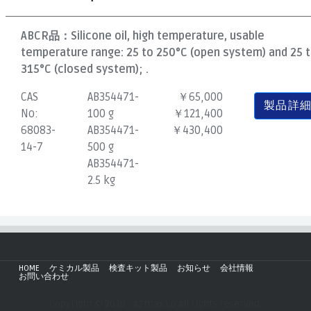
ABCR品：
Silicone oil, high temperature, usable
temperature range: 25 to 250°C (open system) and 25 
315°C (closed system); .
CAS
AB354471-
￥65,000
製品詳
No:
100 g
￥121,400
68083-
AB354471-
￥430,400
14-7
500 g
AB354471-
2.5 kg
HOME
ケミカル製品
検査キット製品
お知らせ
会社情報
お問い合わせ
Copyright © 2019 - AZmax.co All rights reserved.