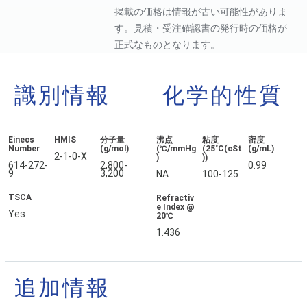
掲載の価格は情報が古い可能性がありま
す。見積・受注確認書の発行時の価格が
正式なものとなります。
識別情報
化学的性質
Einecs
HMIS
分子量
沸点
粘度
密度
Number
(g/mol)
(℃/mmHg
(25˚C(cSt
(g/mL)
2-1-0-X
)
))
614-272-
2,800-
0.99
9
3,200
NA
100-125
TSCA
Refractiv
e Index @
Yes
20℃
1.436
追加情報