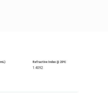
/mL)
Refractive Index @ 20℃
1.4092