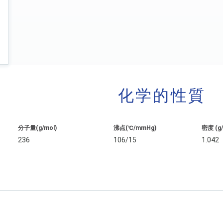
化学的性質
分子量(g/mol)
沸点(℃/mmHg)
密度 (g
236
106/15
1.042