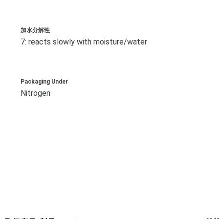
加水分解性
7: reacts slowly with moisture/water
Packaging Under
Nitrogen