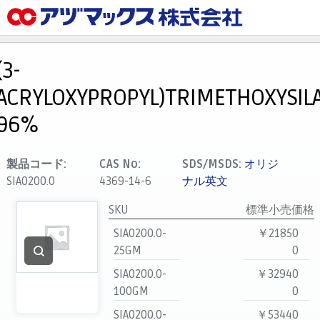
メニュー
ホーム
(3-
お気に入り
ACRYLOXYPROPYL)TRIMETHOXYSILA
カート
96%
マイアカウント
主要取扱ブランド
製品コード:
CAS No:
SDS/MSDS:
オリジ
SIA0200.0
4369-14-6
ナル英文
代理店一覧
支払い
SKU
標準小売価格
製品検索
SIA0200.0-
￥21850
25GM
0
見積発行
SIA0200.0-
￥32940
100GM
0
SIA0200.0-
￥53440