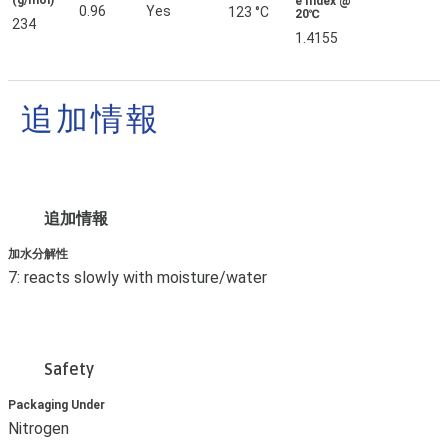
(g/mol)
e Index @
0.96
Yes
123 °C
20℃
234
1.4155
追加情報
追加情報
加水分解性
7: reacts slowly with moisture/water
Safety
Packaging Under
Nitrogen