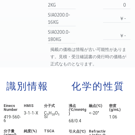
2KG
0
SIA0200.0-
￥-
16KG
SIA0200.0-
￥-
180KG
掲載の価格は情報が古い可能性がありま
す。見積・受注確認書の発行時の価格が
正式なものとなります。
識別情報
化学的性質
Einecs
HMIS
分子式
沸点
融点(℃)
密度
Number
(℃/mmHg
(g/mL)
3-1-1-X
C
H
O
<-20°
)
9
18
5
Si
419-560-
1.06
6
68/0.4
分子量
純度(%)
TSCA
引火点(℃)
Refractiv