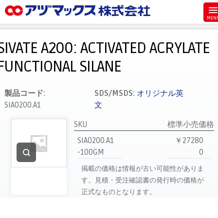
メニュー
ホーム
SIVATE A200: ACTIVATED ACRYLATE
お気に入り
FUNCTIONAL SILANE
カート
マイアカウント
製品コード:
SDS/MSDS:
オリジナル英
SIA0200.A1
文
主要取扱ブランド
代理店一覧
SKU
標準小売価格
SIA0200.A1
￥27280
支払い
-100GM
0
製品検索
掲載の価格は情報が古い可能性がありま
見積発行
す。見積・受注確認書の発行時の価格が
正式なものとなります。