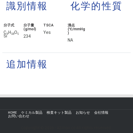
識別情報
化学的性質
分子式
分子量
TSCA
沸点
(g/mol)
(℃/mmHg
C
H
O
Yes
)
9
18
5
Si
234
NA
追加情報
HOME
ケミカル製品
検査キット製品
お知らせ
会社情報
お問い合わせ
Copyright © 2019 - AZmax.co All rights reserved.