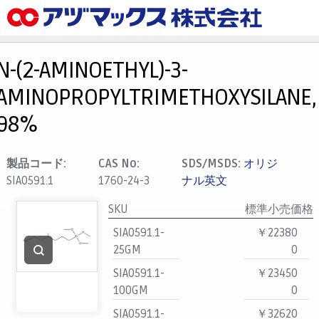
メニュー
ホーム
N-(2-AMINOETHYL)-3-
お気に入り
AMINOPROPYLTRIMETHOXYSILANE,
カート
98%
マイアカウント
主要取扱ブランド
製品コード:
CAS No:
SDS/MSDS:
オリジ
SIA0591.1
1760-24-3
ナル英文
代理店一覧
支払い
SKU
標準小売価格
製品検索
SIA0591.1-
￥22380
25GM
0
見積発行
SIA0591.1-
￥23450
100GM
0
SIA0591.1-
￥32620