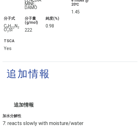
LENEDIA
e Index @
MINE;
20℃
DAMO
1.45
分子式
分子量
純度(%)
(g/mol)
C
H
N
0.98
8
22
2
O
Si
222
3
TSCA
Yes
追加情報
追加情報
加水分解性
7: reacts slowly with moisture/water