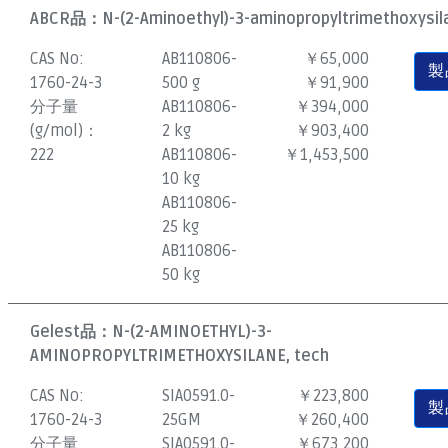
ABCR品：
N-(2-Aminoethyl)-3-aminopropyltrimethoxysila
CAS No:
AB110806-
￥65,000
製
1760-24-3
500 g
￥91,900
分子量
AB110806-
￥394,000
(g/mol)：
2 kg
￥903,400
222
AB110806-
￥1,453,500
10 kg
AB110806-
25 kg
AB110806-
50 kg
Gelest品：
N-(2-AMINOETHYL)-3-
AMINOPROPYLTRIMETHOXYSILANE, tech
CAS No:
SIA0591.0-
￥223,800
製
1760-24-3
25GM
￥260,400
分子量
SIA0591.0-
￥673,200