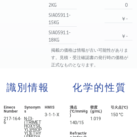
2KG
0
SIA0591.1-
￥-
15KG
SIA0591.1-
￥-
18KG
掲載の価格は情報が古い可能性がありま
す。見積・受注確認書の発行時の価格が
正式なものとなります。
識別情報
化学的性質
Einecs
Synonym
HMIS
沸点
密度
引火点(℃)
Number
s
(℃/mmHg
(g/mL)
3-1-1-X
150 °C
)
217-164-
N-[3-
1.019
6
(TRIMET
140/15
HOXYSIL
YL)PROP
YL]ETHY
Refractiv