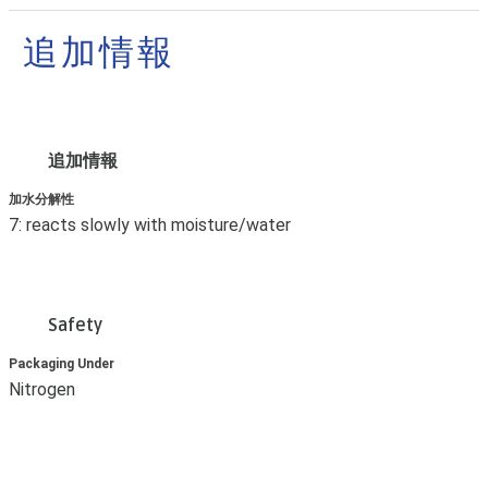
追加情報
追加情報
加水分解性
7: reacts slowly with moisture/water
Safety
Packaging Under
Nitrogen