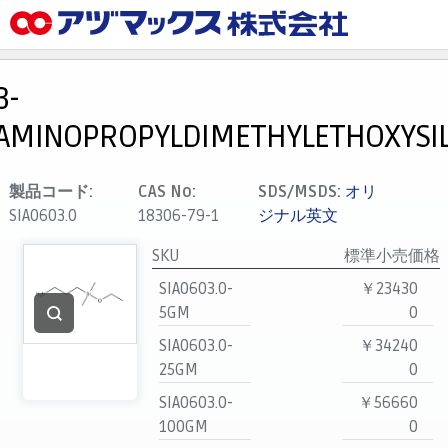
メニュー
ホーム
3-
お気に入り
AMINOPROPYLDIMETHYLETHOXYSI
カート
マイアカウント
製品コード:
CAS No:
SDS/MSDS:
オリ
SIA0603.0
18306-79-1
ジナル英文
主要取扱ブランド
代理店一覧
SKU
標準小売価格
SIA0603.0-
￥23430
支払い
5GM
0
製品検索
SIA0603.0-
￥34240
見積発行
25GM
0
SIA0603.0-
￥56660
100GM
0