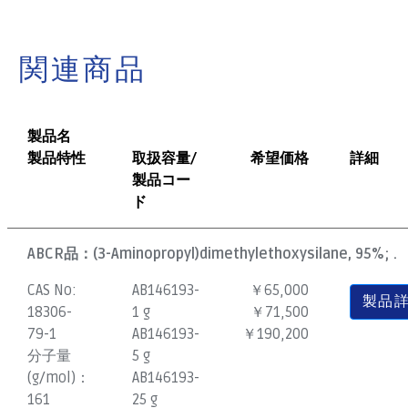
関連商品
製品名
製品特性
取扱容量/
希望価格
詳細
製品コー
ド
ABCR品：
(3-Aminopropyl)dimethylethoxysilane, 95%; .
CAS No:
AB146193-
￥65,000
製品
18306-
1 g
￥71,500
79-1
AB146193-
￥190,200
分子量
5 g
(g/mol)：
AB146193-
161
25 g