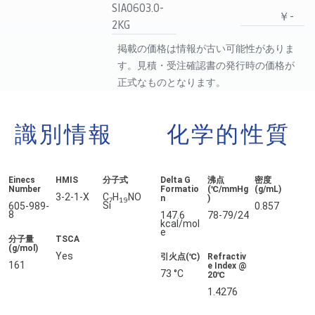
SIA0603.0-
￥-
2KG
掲載の価格は情報が古い可能性がありま
す。見積・受注確認書の発行時の価格が
正式なものとなります。
識別情報
化学的性質
Einecs
HMIS
分子式
Delta G
沸点
密度
Number
Formatio
(℃/mmHg
(g/mL)
3-2-1-X
C
H
NO
n
)
7
19
Si
605-989-
0.857
8
147.6
78-79/24
kcal/mol
e
分子量
TSCA
(g/mol)
Yes
引火点(℃)
Refractiv
161
e Index @
73 °C
20℃
1.4276