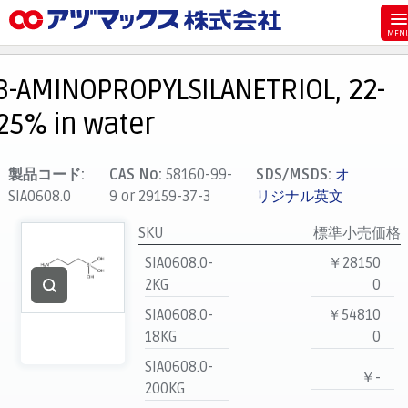
メニュー
ホーム
3-AMINOPROPYLSILANETRIOL, 22-
お気に入り
25% in water
カート
マイアカウント
製品コード:
CAS No:
58160-99-
SDS/MSDS:
オ
SIA0608.0
9 or 29159-37-3
リジナル英文
主要取扱ブランド
代理店一覧
SKU
標準小売価格
SIA0608.0-
￥28150
支払い
2KG
0
製品検索
SIA0608.0-
￥54810
見積発行
18KG
0
SIA0608.0-
￥-
200KG