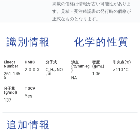
掲載の価格は情報が古い可能性がありま
す。見積・受注確認書の発行時の価格が
正式なものとなります。
識別情報
化学的性質
Einecs
HMIS
分子式
沸点
密度
引火点(℃)
Number
(℃/mmHg
(g/mL)
2-0-0-X
C
H
NO
>110 °C
)
3
11
Si
261-145-
1.06
3
5
NA
分子量
TSCA
(g/mol)
Yes
137
追加情報