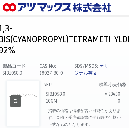
メニュー
ホーム
1,3-
お気に入り
BIS(CYANOPROPYL)TETRAMETHYLDI
カート
92%
マイアカウント
主要取扱ブランド
製品コード:
CAS No:
SDS/MSDS:
オリ
SIB1058.0
18027-80-0
ジナル英文
代理店一覧
支払い
SKU
標準小売価格
製品検索
SIB1058.0-
￥23430
10GM
0
見積発行
掲載の価格は情報が古い可能性がありま
す。見積・受注確認書の発行時の価格が
正式なものとなります。