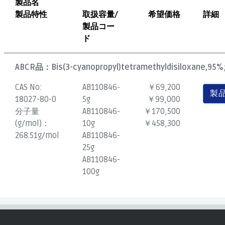
製品名
製品特性
取扱容量/
希望価格
詳細
製品コー
ド
ABCR品：
Bis(3-cyanopropyl)tetramethyldisiloxane,95%;
CAS No:
AB110846-
￥69,200
製
18027-80-0
5g
￥99,000
分子量
AB110846-
￥170,500
(g/mol)：
10g
￥458,300
268.51g/mol
AB110846-
25g
AB110846-
100g