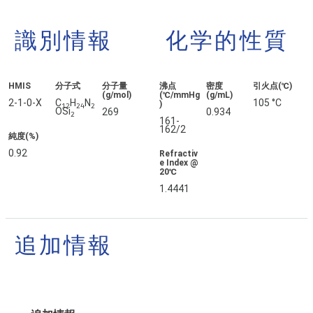
識別情報
化学的性質
HMIS
分子式
分子量
沸点
密度
引火点(℃)
(g/mol)
(℃/mmHg
(g/mL)
2-1-0-X
C
H
N
105 °C
)
12
24
2
OSi
269
0.934
2
161-
162/2
純度(%)
0.92
Refractiv
e Index @
20℃
1.4441
追加情報